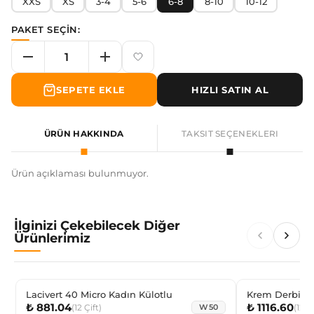
XXS
XS
3-4
5-6
6-8
8-10
10-12
PAKET SEÇİN:
SEPETE EKLE
HIZLI SATIN AL
ÜRÜN HAKKINDA
TAKSIT SEÇENEKLERI
Ürün açıklaması bulunmuyor.
İlginizi Çekebilecek Diğer
Ürünlerimiz
Lacivert 40 Micro Kadın Külotlu
Krem Derbili 
₺ 881.04
₺ 1116.60
(
12
Çift
)
(
12
Çi
W50