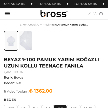
TOPTAN SATIŞ
TOPTAN SATIŞ
TOPTAN SATIŞ
Erkek Çocuk Giyim
›
İçlik
›
%100 Pamuk Yarım Boğazlı Uzun Kollu Teenage Fanila
BEYAZ %100 PAMUK YARIM BOĞAZLI
UZUN KOLLU TEENAGE FANILA
ÇAM-1118.04
Renk
:
Beyaz
Beden
:
6-8
₺ 1362.00
6
Adet
Toplam:
BEDEN