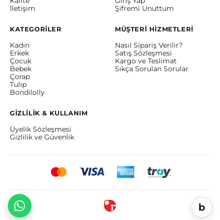
Kalite
Giriş Yap
İletişim
Şifremi Unuttum
KATEGORİLER
MÜŞTERİ HİZMETLERİ
Kadın
Nasıl Sipariş Verilir?
Erkek
Satış Sözleşmesi
Çocuk
Kargo ve Teslimat
Bebek
Sıkça Sorulan Sorular
Çorap
Tulip
Bondilolly
GİZLİLİK & KULLANIM
Üyelik Sözleşmesi
Gizlilik ve Güvenlik
b