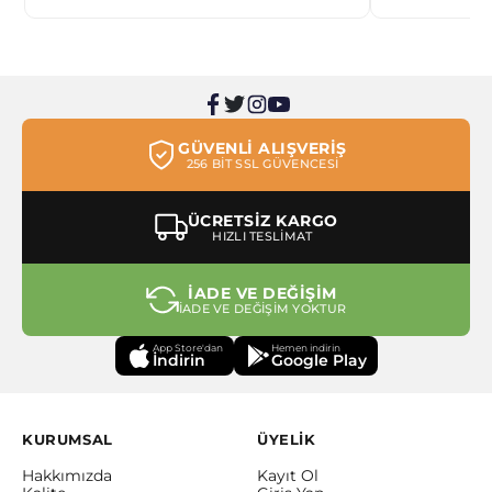
GÜVENLİ ALIŞVERİŞ
256 BİT SSL GÜVENCESİ
ÜCRETSİZ KARGO
HIZLI TESLİMAT
İADE VE DEĞİŞİM
İADE VE DEĞİŞİM YOKTUR
App Store'dan
Hemen indirin
İndirin
Google Play
KURUMSAL
ÜYELİK
Hakkımızda
Kayıt Ol