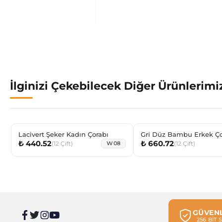
İlginizi Çekebilecek Diğer Ürünlerimi
Lacivert Şeker Kadın Çorabı
Gri Düz Bambu Erkek Ço
₺ 440.52
₺ 660.72
(
12
Çift
)
(
12
Çift
)
W08
GÜVENL
256 BİT