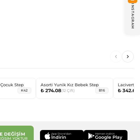
INSTAGRAM
z Çocuk Step
Asorti Yunik Kız Bebek Step
Lacivert D
₺ 274.08
₺ 342.60
(
12
Çift
)
(
K42
B16
E DEĞİŞİM
App Store'dan
Hemen indirin
İndirin
Google Play
EĞİŞİM YOKTUR