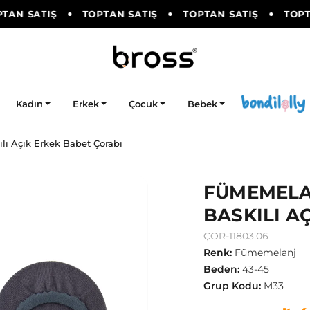
AN SATIŞ
TOPTAN SATIŞ
TOPTAN SATIŞ
TOPTA
Kadın
Erkek
Çocuk
Bebek
lı Açık Erkek Babet Çorabı
FÜMEMELA
BASKILI A
ÇOR-11803.06
Renk
:
Fümemelanj
Beden
:
43-45
Grup Kodu
:
M33