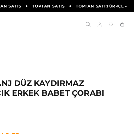
N SATIŞ
TOPTAN SATIŞ
TOPTAN SATIŞ
TÜRKÇE
TOPTAN
NJ DÜZ KAYDIRMAZ
ÇIK ERKEK BABET ÇORABI