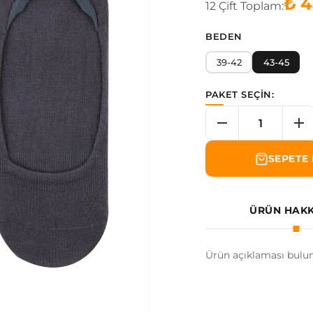
₺ 4
12
Çift
Toplam:
BEDEN
39-42
43-45
PAKET SEÇİN:
SEPETE 
ÜRÜN HAK
Ürün açıklaması bulu