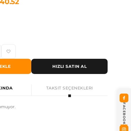
40.52
EKLE
HIZLI SATIN AL
KINDA
TAKSIT SEÇENEKLERI
FACEBOOK
nmuyor.