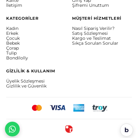
Kalite
Giriş Yap
İletişim
Şifremi Unuttum
KATEGORİLER
MÜŞTERİ HİZMETLERİ
Kadın
Nasıl Sipariş Verilir?
Erkek
Satış Sözleşmesi
Çocuk
Kargo ve Teslimat
Bebek
Sıkça Sorulan Sorular
Çorap
Tulip
Bondilolly
GİZLİLİK & KULLANIM
Üyelik Sözleşmesi
Gizlilik ve Güvenlik
b