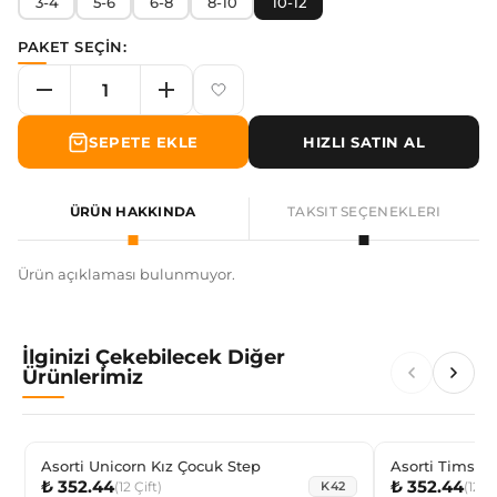
3-4
5-6
6-8
8-10
10-12
PAKET SEÇİN:
SEPETE EKLE
HIZLI SATIN AL
ÜRÜN HAKKINDA
TAKSIT SEÇENEKLERI
Ürün açıklaması bulunmuyor.
İlginizi Çekebilecek Diğer
Ürünlerimiz
Asorti Unicorn Kız Çocuk Step
₺ 352.44
₺ 352.44
(
12
Çift
)
(
12
Çi
K42