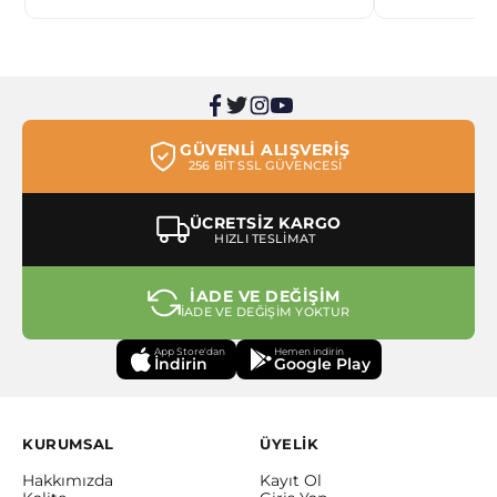
GÜVENLİ ALIŞVERİŞ
256 BİT SSL GÜVENCESİ
ÜCRETSİZ KARGO
HIZLI TESLİMAT
İADE VE DEĞİŞİM
İADE VE DEĞİŞİM YOKTUR
App Store'dan
Hemen indirin
İndirin
Google Play
KURUMSAL
ÜYELİK
Hakkımızda
Kayıt Ol