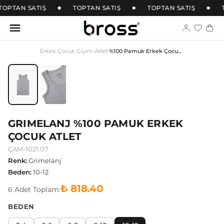
TOPTAN SATIŞ
TOPTAN SATIŞ
TOPTAN SATIŞ
Erkek Çocuk Giyim
›
Atlet
›
%100 Pamuk Erkek Çocuk Atlet
GRIMELANJ %100 PAMUK ERKEK
ÇOCUK ATLET
ÇAM-1021.07
Renk
:
Grimelanj
Beden
:
10-12
₺ 818.40
6
Adet
Toplam:
BEDEN