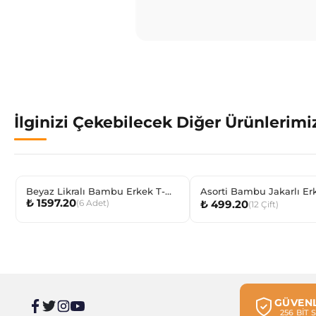
İlginizi Çekebilecek Diğer Ürünlerimi
Beyaz Likralı Bambu Erkek T-
Asorti Bambu Jakarlı Er
₺ 1597.20
(
6
Adet
)
₺ 499.20
shırt
Çorabı
(
12
Çift
)
GÜVENL
256 BİT