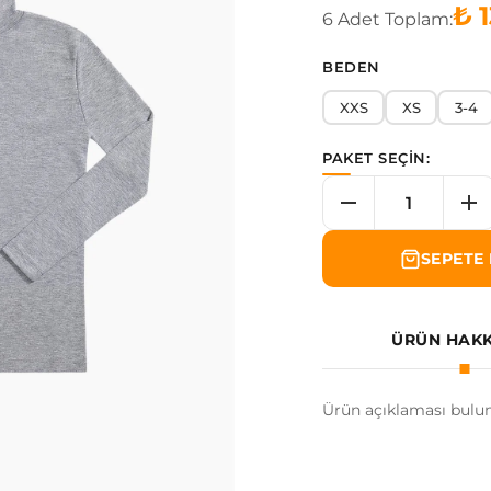
₺ 
6
Adet
Toplam:
BEDEN
XXS
XS
3-4
PAKET SEÇİN:
SEPETE 
ÜRÜN HAK
Ürün açıklaması bulu