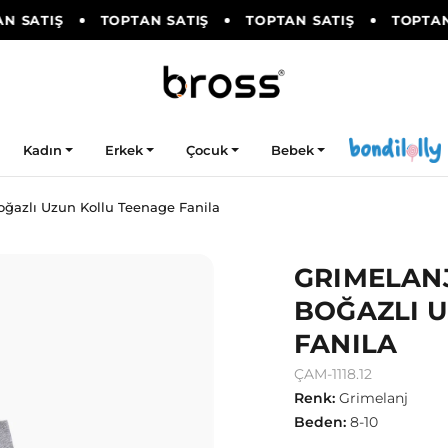
 SATIŞ
TOPTAN SATIŞ
TOPTAN SATIŞ
TOPTAN 
Kadın
Erkek
Çocuk
Bebek
ğazlı Uzun Kollu Teenage Fanila
GRIMELAN
BOĞAZLI 
FANILA
ÇAM-1118.12
Renk
:
Grimelanj
Beden
:
8-10