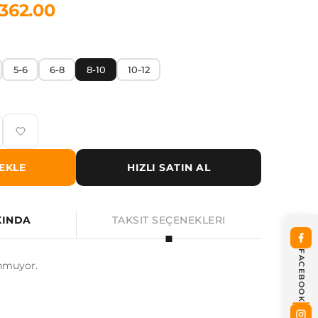
1362.00
5-6
6-8
8-10
10-12
EKLE
HIZLI SATIN AL
KINDA
TAKSIT SEÇENEKLERI
FACEBOOK
nmuyor.