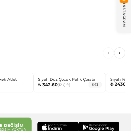
INSTAGRAM
rkek Atlet
Siyah Düz Çocuk Patik Çorabı
Siyah %10
₺ 2430.0
₺ 342.60
İçlik
(
12
Çift
)
K43
E DEĞİŞİM
App Store'dan
Hemen indirin
İndirin
Google Play
EĞİŞİM YOKTUR