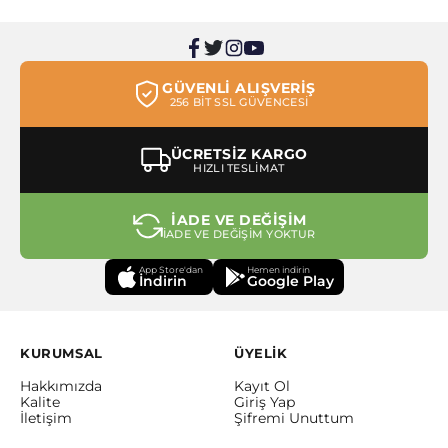
GÜVENLİ ALIŞVERİŞ
256 BİT SSL GÜVENCESİ
ÜCRETSİZ KARGO
HIZLI TESLİMAT
İADE VE DEĞİŞİM
İADE VE DEĞİŞİM YOKTUR
App Store'dan
Hemen indirin
İndirin
Google Play
KURUMSAL
ÜYELİK
Hakkımızda
Kayıt Ol
Kalite
Giriş Yap
İletişim
Şifremi Unuttum