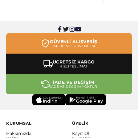
GÜVENLİ ALIŞVERİŞ
256 BİT SSL GÜVENCESİ
ÜCRETSİZ KARGO
HIZLI TESLİMAT
İADE VE DEĞİŞİM
İADE VE DEĞİŞİM YOKTUR
App Store'dan
Hemen indirin
İndirin
Google Play
KURUMSAL
ÜYELİK
Hakkımızda
Kayıt Ol