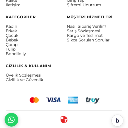
Kalite
Giriş Yap
İletişim
Şifremi Unuttum
KATEGORİLER
MÜŞTERİ HİZMETLERİ
Kadın
Nasıl Sipariş Verilir?
Erkek
Satış Sözleşmesi
Çocuk
Kargo ve Teslimat
Bebek
Sıkça Sorulan Sorular
Çorap
Tulip
Bondilolly
GİZLİLİK & KULLANIM
Üyelik Sözleşmesi
Gizlilik ve Güvenlik
b