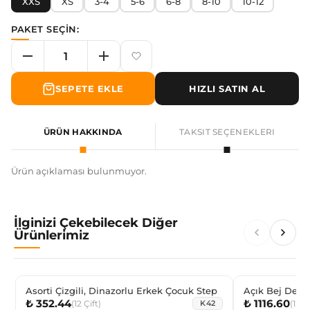
XXS
XS
3-4
5-6
6-8
8-10
10-12
PAKET SEÇİN:
SEPETE EKLE
HIZLI SATIN AL
ÜRÜN HAKKINDA
TAKSIT SEÇENEKLERI
Ürün açıklaması bulunmuyor.
İlginizi Çekebilecek Diğer
Ürünlerimiz
Asorti Çizgili, Dinazorlu Erkek Çocuk Step
Açık Bej Derbi
₺ 352.44
₺ 1116.60
(
12
Çift
)
(
12
Çi
K42