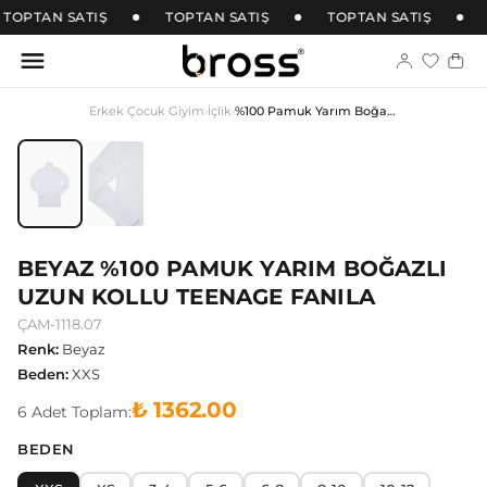
TOPTAN SATIŞ
TOPTAN SATIŞ
TOPTAN SATIŞ
Erkek Çocuk Giyim
›
İçlik
›
%100 Pamuk Yarım Boğazlı Uzun Kollu Teenage Fanila
BEYAZ %100 PAMUK YARIM BOĞAZLI
UZUN KOLLU TEENAGE FANILA
ÇAM-1118.07
Renk
:
Beyaz
Beden
:
XXS
₺ 1362.00
6
Adet
Toplam:
BEDEN