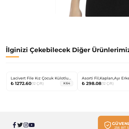
İlginizi Çekebilecek Diğer Ürünlerimi
Lacivert File Kız Çocuk Külotlu
Asorti Fil,Kaplan,Ayı Erkek
₺ 1272.60
₺ 298.08
Çorap
Çocuk Sneaker Çorabı
(
12
Çift
)
(
12
Çift
)
K64
GÜVENL
256 BİT