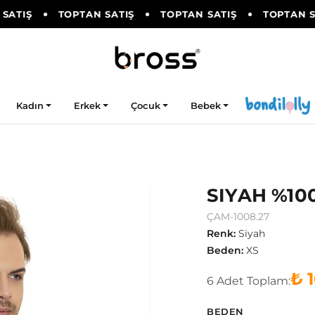
ATIŞ
TOPTAN SATIŞ
TOPTAN SATIŞ
TOPTAN SA
Kadın
Erkek
Çocuk
Bebek
SIYAH %10
ÇAM-1008.27
Renk
:
Siyah
Beden
:
XS
₺ 
6
Adet
Toplam:
BEDEN