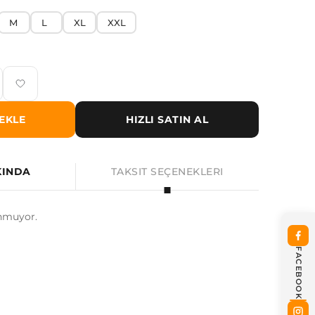
M
L
XL
XXL
EKLE
HIZLI SATIN AL
KINDA
TAKSIT SEÇENEKLERI
nmuyor.
FACEBOOK