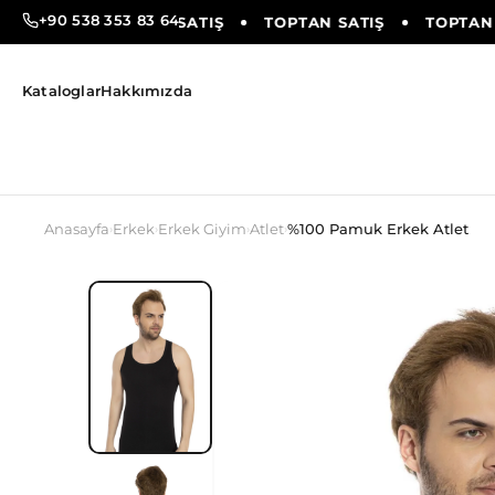
+90 538 353 83 64
SATIŞ
TOPTAN SATIŞ
TOPTAN SATIŞ
TOPTAN S
Kataloglar
Hakkımızda
Anasayfa
Erkek
Erkek Giyim
Atlet
%100 Pamuk Erkek Atlet
›
›
›
›