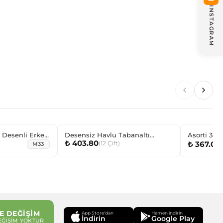
INSTAGRAM
i Desenli Erkek
Desensiz Havlu Tabanaltı
Asorti 3D 
₺ 403.80
(
12
Çift
)
₺ 367.08
Baskılı Erkek Bebek Çorap
(
M33
E DEĞİŞİM
App Store'dan
Hemen indirin
İndirin
Google Play
EĞİŞİM YOKTUR