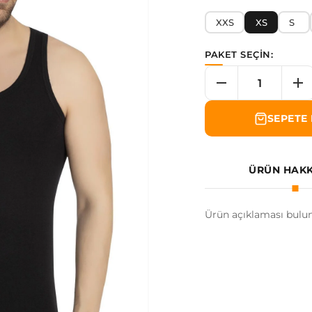
XXS
XS
S
PAKET SEÇİN:
SEPETE 
ÜRÜN HAK
Ürün açıklaması bulu