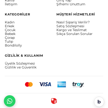
Kalite
Giriş Yap
İletişim
Şifremi Unuttum
KATEGORİLER
MÜŞTERİ HİZMETLERİ
Kadın
Nasıl Sipariş Verilir?
Erkek
Satış Sözleşmesi
Çocuk
Kargo ve Teslimat
Bebek
Sıkça Sorulan Sorular
Çorap
Tulip
Bondilolly
GİZLİLİK & KULLANIM
Üyelik Sözleşmesi
Gizlilik ve Güvenlik
b