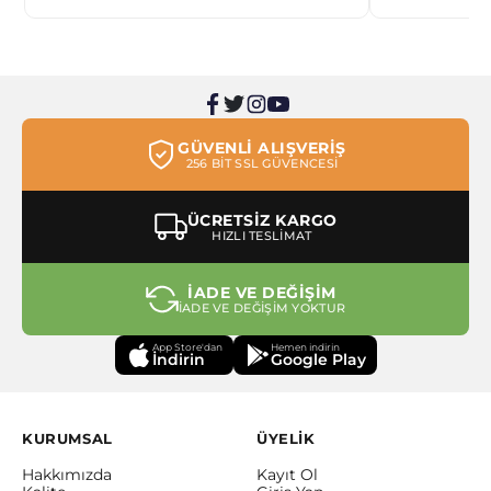
GÜVENLİ ALIŞVERİŞ
256 BİT SSL GÜVENCESİ
ÜCRETSİZ KARGO
HIZLI TESLİMAT
İADE VE DEĞİŞİM
İADE VE DEĞİŞİM YOKTUR
App Store'dan
Hemen indirin
İndirin
Google Play
KURUMSAL
ÜYELİK
Hakkımızda
Kayıt Ol