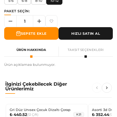
5-6
6-8
8-10
10-12
PAKET SEÇİN:
SEPETE EKLE
HIZLI SATIN AL
ÜRÜN HAKKINDA
TAKSIT SEÇENEKLERI
Ürün açıklaması bulunmuyor.
İlginizi Çekebilecek Diğer
Ürünlerimiz
Gri Düz Unısex Çocuk Dizaltı Çorap
Asorti 3d Düz
₺ 440.52
₺ 352.44
(
12
Çift
)
(
12
Çi
K21