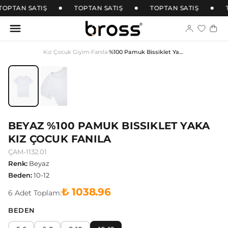
TOPTAN SATIŞ
TOPTAN SATIŞ
TOPTAN SATIŞ
T
Kız Çocuk Giyim
›
Fanila
›
%100 Pamuk Bissiklet Yaka Kız Çocuk Fanila
BEYAZ %100 PAMUK BISSIKLET YAKA
KIZ ÇOCUK FANILA
ÇAM-1132.01
Renk
:
Beyaz
Beden
:
10-12
₺ 1038.96
6
Adet
Toplam:
BEDEN