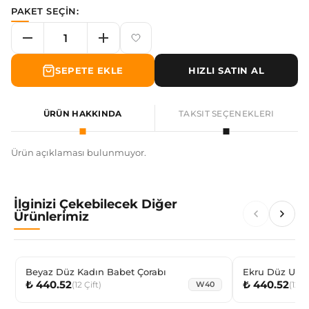
PAKET SEÇİN:
SEPETE EKLE
HIZLI SATIN AL
ÜRÜN HAKKINDA
TAKSIT SEÇENEKLERI
Ürün açıklaması bulunmuyor.
İlginizi Çekebilecek Diğer
Ürünlerimiz
Beyaz Düz Kadın Babet Çorabı
Ekru Düz Unıs
₺ 440.52
₺ 440.52
(
12
Çift
)
(
12
Çi
W40