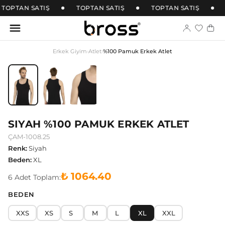
TOPTAN SATIŞ
TOPTAN SATIŞ
TOPTAN SATIŞ
Erkek Giyim
›
Atlet
›
%100 Pamuk Erkek Atlet
SIYAH %100 PAMUK ERKEK ATLET
ÇAM-1008.25
Renk
:
Siyah
Beden
:
XL
₺ 1064.40
6
Adet
Toplam:
BEDEN
XXS
XS
S
M
L
XL
XXL