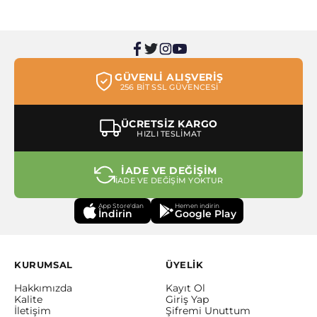
GÜVENLİ ALIŞVERİŞ
256 BİT SSL GÜVENCESİ
ÜCRETSİZ KARGO
HIZLI TESLİMAT
İADE VE DEĞİŞİM
İADE VE DEĞİŞİM YOKTUR
App Store'dan
Hemen indirin
İndirin
Google Play
KURUMSAL
ÜYELİK
Hakkımızda
Kayıt Ol
Kalite
Giriş Yap
İletişim
Şifremi Unuttum