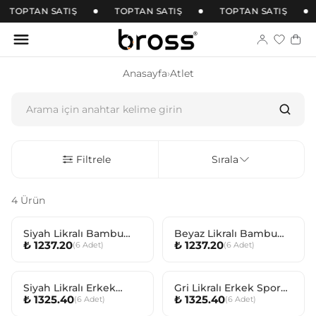
TOPTAN SATIŞ
TOPTAN SATIŞ
TOPTAN SATIŞ
Anasayfa
›
Atlet
Filtrele
Sırala
4 Ürün
Siyah Likralı Bambu
Beyaz Likralı Bambu
₺ 1237.20
₺ 1237.20
(
6
Adet
)
(
6
Adet
)
Erkek Atlet
Erkek Atlet
Siyah Likralı Erkek
Gri Likralı Erkek Sporcu
₺ 1325.40
₺ 1325.40
(
6
Adet
)
(
6
Adet
)
Sporcu Atlet
Atlet