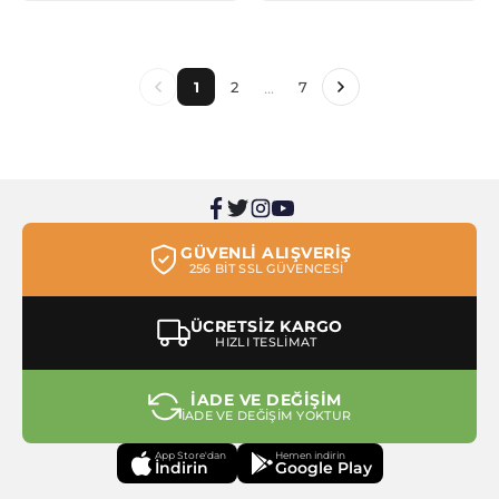
...
1
2
7
GÜVENLİ ALIŞVERİŞ
256 BİT SSL GÜVENCESİ
ÜCRETSİZ KARGO
HIZLI TESLİMAT
İADE VE DEĞİŞİM
İADE VE DEĞİŞİM YOKTUR
App Store'dan
Hemen indirin
İndirin
Google Play