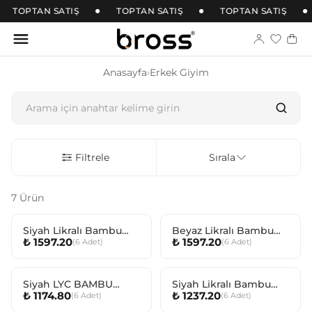
TOPTAN SATIŞ
TOPTAN SATIŞ
TOPTAN SATIŞ
Anasayfa
›
Erkek Giyim
Filtrele
Sırala
7 Ürün
Siyah Likralı Bambu
Beyaz Likralı Bambu
₺ 1597.20
₺ 1597.20
(
6
Adet
)
(
6
Adet
)
Erkek T-shırt
Erkek T-shırt
Siyah LYC BAMBU
Siyah Likralı Bambu
₺ 1174.80
₺ 1237.20
(
6
Adet
)
(
6
Adet
)
BOXER ERKEK
Erkek Atlet