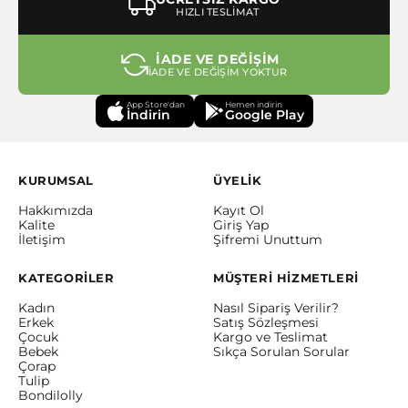
HIZLI TESLİMAT
İADE VE DEĞİŞİM
İADE VE DEĞİŞİM YOKTUR
App Store'dan
Hemen indirin
İndirin
Google Play
KURUMSAL
ÜYELİK
Hakkımızda
Kayıt Ol
Kalite
Giriş Yap
İletişim
Şifremi Unuttum
KATEGORİLER
MÜŞTERİ HİZMETLERİ
Kadın
Nasıl Sipariş Verilir?
Erkek
Satış Sözleşmesi
Çocuk
Kargo ve Teslimat
Bebek
Sıkça Sorulan Sorular
Çorap
Tulip
Bondilolly