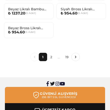
Beyaz Likralı Bambu
Siyah Bross Likralı
₺ 1237.20
₺ 954.60
(
6
Adet
)
(
6
Adet
)
Erkek Atlet
Erkek Külot
Beyaz Bross Likralı
₺ 954.60
(
6
Adet
)
Erkek Külot
...
1
2
19
GÜVENLİ ALIŞVERİŞ
256 BİT SSL GÜVENCESİ
ÜCRETSİZ KARGO