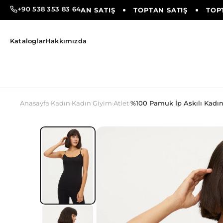
+90 538 353 83 64
AN SATIŞ
TOPTAN SATIŞ
TOPTAN SATIŞ
TOPTA
Kataloglar
Hakkımızda
Anasayfa
Kadın
Kadın Giyim
Atlet
%100 Pamuk İp Askılı Kadın
›
›
›
›