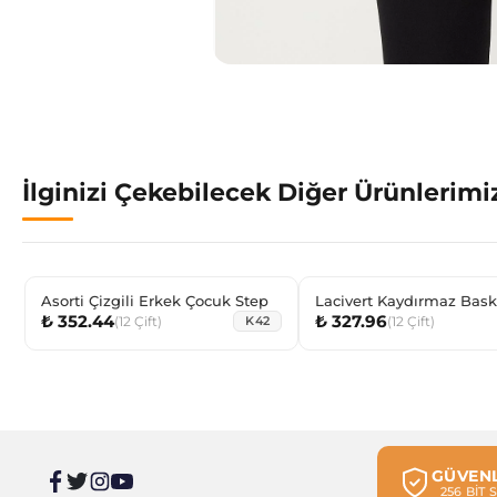
İlginizi Çekebilecek Diğer Ürünlerimi
Asorti Çizgili Erkek Çocuk Step
Lacivert Kaydırmaz Baskı
₺ 352.44
₺ 327.96
Çocuk Görünmez Çorabı
(
12
Çift
)
(
12
Çift
)
K42
GÜVENL
256 BİT