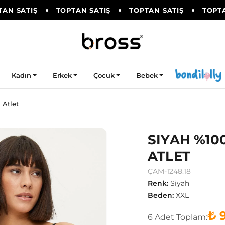
N SATIŞ
TOPTAN SATIŞ
TOPTAN SATIŞ
TOPTAN
Kadın
Erkek
Çocuk
Bebek
 Atlet
SIYAH %10
ATLET
ÇAM-1248.18
Renk
:
Siyah
Beden
:
XXL
₺ 
6
Adet
Toplam: