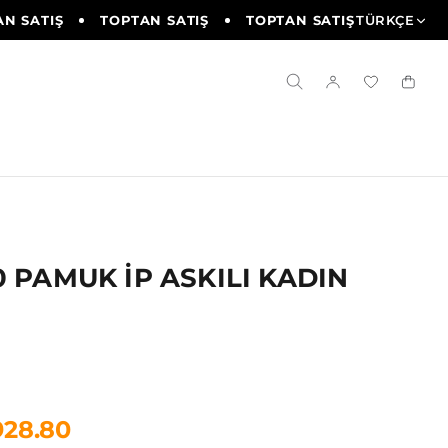
 SATIŞ
TOPTAN SATIŞ
TOPTAN SATIŞ
TÜRKÇE
TOPTAN 
0 PAMUK İP ASKILI KADIN
928.80