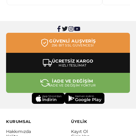
GÜVENLİ ALIŞVERİŞ
256 BİT SSL GÜVENCESİ
ÜCRETSİZ KARGO
HIZLI TESLİMAT
İADE VE DEĞİŞİM
İADE VE DEĞİŞİM YOKTUR
App Store'dan
Hemen indirin
İndirin
Google Play
KURUMSAL
ÜYELİK
Hakkımızda
Kayıt Ol