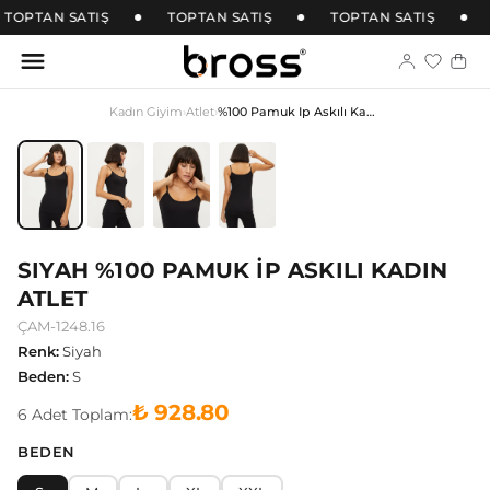
TOPTAN SATIŞ
TOPTAN SATIŞ
TOPTAN SATIŞ
Kadın Giyim
›
Atlet
›
%100 Pamuk İp Askılı Kadın Atlet
SIYAH %100 PAMUK İP ASKILI KADIN
ATLET
ÇAM-1248.16
Renk
:
Siyah
Beden
:
S
₺ 928.80
6
Adet
Toplam:
BEDEN