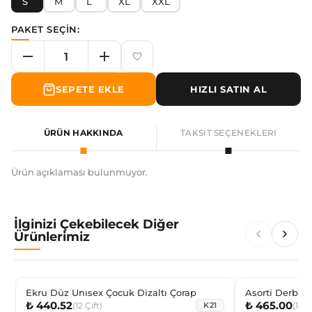
S
M
L
XL
XXL
PAKET SEÇİN:
SEPETE EKLE
HIZLI SATIN AL
ÜRÜN HAKKINDA
TAKSIT SEÇENEKLERI
Ürün açıklaması bulunmuyor.
İlginizi Çekebilecek Diğer
Ürünlerimiz
Ekru Düz Unısex Çocuk Dizaltı Çorap
Asorti Derbil
₺ 440.52
₺ 465.00
Çorabı
(
12
Çift
)
(
12
Ç
K21