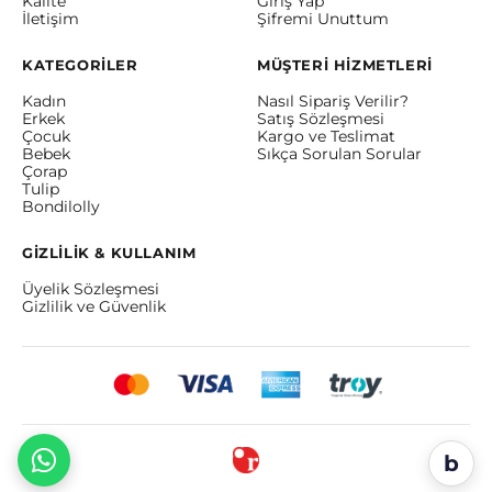
Kalite
Giriş Yap
İletişim
Şifremi Unuttum
KATEGORİLER
MÜŞTERİ HİZMETLERİ
Kadın
Nasıl Sipariş Verilir?
Erkek
Satış Sözleşmesi
Çocuk
Kargo ve Teslimat
Bebek
Sıkça Sorulan Sorular
Çorap
Tulip
Bondilolly
GİZLİLİK & KULLANIM
Üyelik Sözleşmesi
Gizlilik ve Güvenlik
b