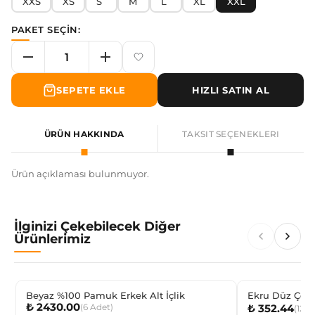
XXS
XS
S
M
L
XL
XXL
PAKET SEÇİN:
SEPETE EKLE
HIZLI SATIN AL
ÜRÜN HAKKINDA
TAKSIT SEÇENEKLERI
Ürün açıklaması bulunmuyor.
İlginizi Çekebilecek Diğer
Ürünlerimiz
Beyaz %100 Pamuk Erkek Alt İçlik
Ekru Düz Çocu
₺ 2430.00
(
6
Adet
)
₺ 352.44
(
12
Çi