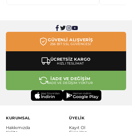
GÜVENLİ ALIŞVERİŞ
256 BİT SSL GÜVENCESİ
ÜCRETSİZ KARGO
HIZLI TESLİMAT
İADE VE DEĞİŞİM
İADE VE DEĞİŞİM YOKTUR
App Store'dan
Hemen indirin
İndirin
Google Play
KURUMSAL
ÜYELİK
Hakkımızda
Kayıt Ol