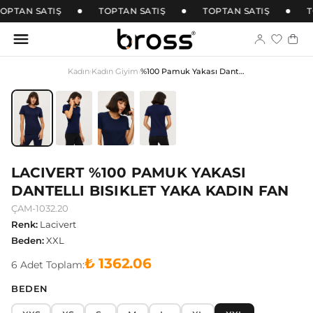
OPTAN SATIŞ
TOPTAN SATIŞ
TOPTAN SATIŞ
T
Kadın
›
Kadın Giyim
›
%100 Pamuk Yakası Dantelli Bisiklet Yaka Kadın Fan
LACIVERT %100 PAMUK YAKASI
DANTELLI BISIKLET YAKA KADIN FAN
ÇAM-1032.20
Renk
:
Lacivert
Beden
:
XXL
₺ 1362.06
6
Adet
Toplam:
BEDEN