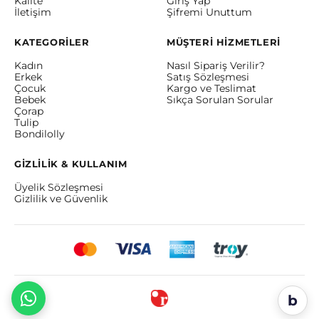
Kalite
Giriş Yap
İletişim
Şifremi Unuttum
KATEGORİLER
MÜŞTERİ HİZMETLERİ
Kadın
Nasıl Sipariş Verilir?
Erkek
Satış Sözleşmesi
Çocuk
Kargo ve Teslimat
Bebek
Sıkça Sorulan Sorular
Çorap
Tulip
Bondilolly
GİZLİLİK & KULLANIM
Üyelik Sözleşmesi
Gizlilik ve Güvenlik
b