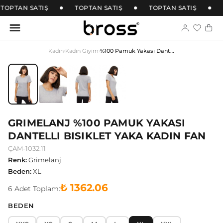
TOPTAN SATIŞ
TOPTAN SATIŞ
TOPTAN SATIŞ
Kadın
›
Kadın Giyim
›
%100 Pamuk Yakası Dantelli Bisiklet Yaka Kadın Fan
GRIMELANJ %100 PAMUK YAKASI
DANTELLI BISIKLET YAKA KADIN FAN
ÇAM-1032.11
Renk
:
Grimelanj
Beden
:
XL
₺ 1362.06
6
Adet
Toplam:
BEDEN