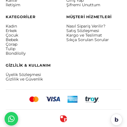
Kalite
Giriş Yap
İletişim
Şifremi Unuttum
KATEGORİLER
MÜŞTERİ HİZMETLERİ
Kadın
Nasıl Sipariş Verilir?
Erkek
Satış Sözleşmesi
Çocuk
Kargo ve Teslimat
Bebek
Sıkça Sorulan Sorular
Çorap
Tulip
Bondilolly
GİZLİLİK & KULLANIM
Üyelik Sözleşmesi
Gizlilik ve Güvenlik
b