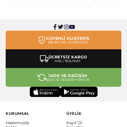
GÜVENLİ ALIŞVERİŞ
256 BİT SSL GÜVENCESİ
ÜCRETSİZ KARGO
HIZLI TESLİMAT
İADE VE DEĞİŞİM
İADE VE DEĞİŞİM YOKTUR
App Store'dan
Hemen indirin
İndirin
Google Play
KURUMSAL
ÜYELİK
Hakkımızda
Kayıt Ol