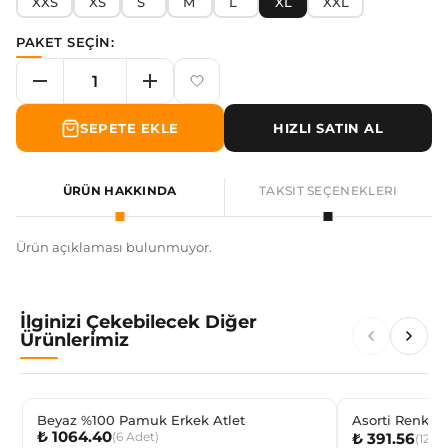
XXS
XS
S
M
L
XL
XXL
PAKET SEÇİN:
SEPETE EKLE
HIZLI SATIN AL
ÜRÜN HAKKINDA
TAKSIT SEÇENEKLERI
Ürün açıklaması bulunmuyor.
İlginizi Çekebilecek Diğer
Ürünlerimiz
Beyaz %100 Pamuk Erkek Atlet
Asorti Renkli 
₺ 1064.40
(
6
Adet
)
₺ 391.56
(
12
Çi