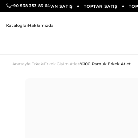
+90 538 353 83 64
TAN SATIŞ
TOPTAN SATIŞ
TOPTAN SATIŞ
TOPT
Kataloglar
Hakkımızda
Anasayfa
Erkek
Erkek Giyim
Atlet
%100 Pamuk Erkek Atlet
›
›
›
›