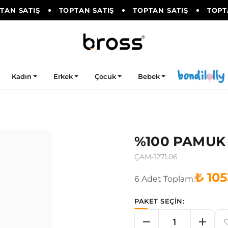
AN SATIŞ
TOPTAN SATIŞ
TOPTAN SATIŞ
TOPTA
Kadın
Erkek
Çocuk
Bebek
%100 PAMUK
ÇAM-1271.06
₺ 105
6
Adet
Toplam:
PAKET SEÇİN: