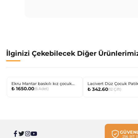
İlginizi Çekebilecek Diğer Ürünlerimi
Ekru Mantar baskılı kız çocuk
Lacivert Düz Çocuk Pati
₺ 1650.00
(
6
Adet
)
₺ 342.60
pijama takımı
(
12
Çift
)
GÜVENL
256 BİT