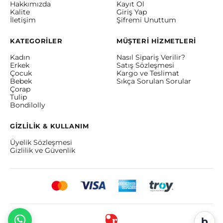
Hakkımızda
Kayıt Ol
Kalite
Giriş Yap
İletişim
Şifremi Unuttum
KATEGORİLER
MÜŞTERİ HİZMETLERİ
Kadın
Nasıl Sipariş Verilir?
Erkek
Satış Sözleşmesi
Çocuk
Kargo ve Teslimat
Bebek
Sıkça Sorulan Sorular
Çorap
Tulip
Bondilolly
GİZLİLİK & KULLANIM
Üyelik Sözleşmesi
Gizlilik ve Güvenlik
b