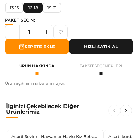
13-15
16-18
19-21
PAKET SEÇİN:
SEPETE EKLE
HIZLI SATIN AL
ÜRÜN HAKKINDA
TAKSIT SEÇENEKLERI
Ürün açıklaması bulunmuyor.
İlginizi Çekebilecek Diğer
Ürünlerimiz
Asorti Sevimli Hayvanlar Havlu Kız Bebek
Asorti kurdale