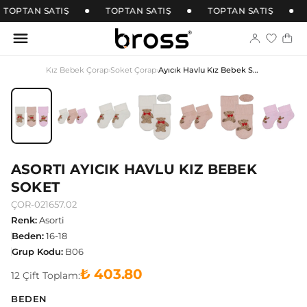
TOPTAN SATIŞ
TOPTAN SATIŞ
TOPTAN SATIŞ
Kız Bebek Çorap
›
Soket Çorap
›
Ayıcık Havlu Kız Bebek Soket
ASORTI AYICIK HAVLU KIZ BEBEK
SOKET
ÇOR-021657.02
Renk
:
Asorti
Beden
:
16-18
Grup Kodu
:
B06
₺ 403.80
12
Çift
Toplam:
BEDEN