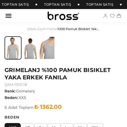
TOPTAN SATIŞ
TOPTAN SATIŞ
TOPTAN SATIŞ
Erkek Giyim
›
Fanila
›
%100 Pamuk Bisiklet Yaka Erkek Fanila
GRIMELANJ %100 PAMUK BISIKLET
YAKA ERKEK FANILA
ÇAM-1010.18
Renk
:
Grimelanj
Beden
:
XXS
₺ 1362.00
6
Adet
Toplam:
BEDEN