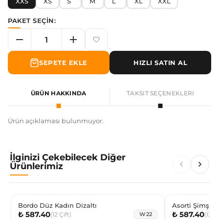
XXS
XS
S
M
L
XL
XXL
PAKET SEÇİN:
SEPETE EKLE
HIZLI SATIN AL
ÜRÜN HAKKINDA
TAKSIT SEÇENEKLERI
Ürün açıklaması bulunmuyor.
İlginizi Çekebilecek Diğer
Ürünlerimiz
Bordo Düz Kadın Dizaltı
₺ 587.40
₺ 587.40
(
12
Çift
)
(
12
Çi
W22