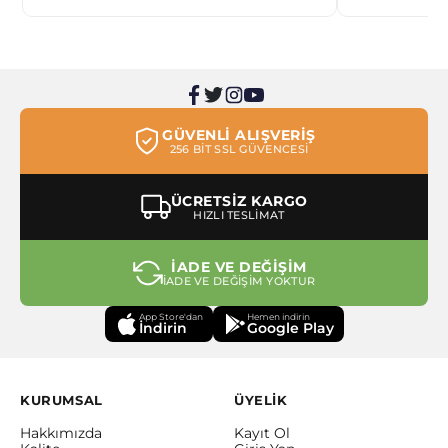
GÜVENLİ ALIŞVERİŞ
256 BİT SSL GÜVENCESİ
ÜCRETSİZ KARGO
HIZLI TESLİMAT
İADE VE DEĞİŞİM
İADE VE DEĞİŞİM YOKTUR
App Store'dan
Hemen indirin
İndirin
Google Play
KURUMSAL
ÜYELİK
Hakkımızda
Kayıt Ol