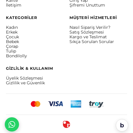
Kalite
Giriş Yap
İletişim
Şifremi Unuttum
KATEGORİLER
MÜŞTERİ HİZMETLERİ
Kadın
Nasıl Sipariş Verilir?
Erkek
Satış Sözleşmesi
Çocuk
Kargo ve Teslimat
Bebek
Sıkça Sorulan Sorular
Çorap
Tulip
Bondilolly
GİZLİLİK & KULLANIM
Üyelik Sözleşmesi
Gizlilik ve Güvenlik
b