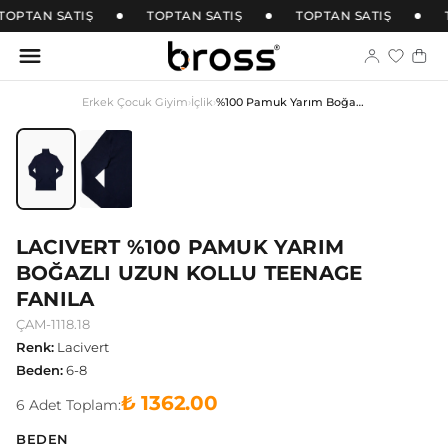
TOPTAN SATIŞ
TOPTAN SATIŞ
TOPTAN SATIŞ
Erkek Çocuk Giyim
›
İçlik
›
%100 Pamuk Yarım Boğazlı Uzun Kollu Teenage Fanila
LACIVERT %100 PAMUK YARIM
BOĞAZLI UZUN KOLLU TEENAGE
FANILA
ÇAM-1118.18
Renk
:
Lacivert
Beden
:
6-8
₺ 1362.00
6
Adet
Toplam:
BEDEN