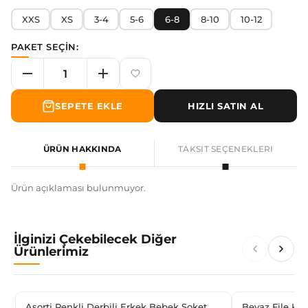
XXS
XS
3-4
5-6
6-8
8-10
10-12
PAKET SEÇİN:
SEPETE EKLE
HIZLI SATIN AL
ÜRÜN HAKKINDA
TAKSIT SEÇENEKLERI
Ürün açıklaması bulunmuyor.
İlginizi Çekebilecek Diğer
Ürünlerimiz
Asorti Renkli Derbili Erkek Bebek Soket
Beyaz File Kız