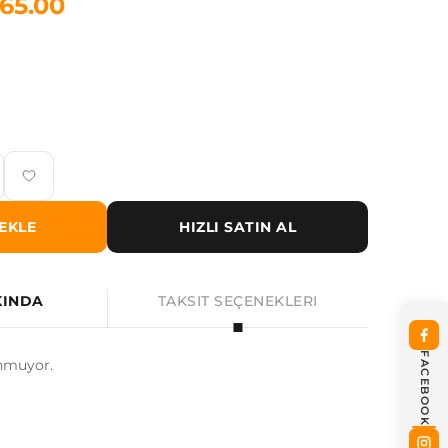
65.00
EKLE
HIZLI SATIN AL
KINDA
TAKSIT SEÇENEKLERI
FACEBOOK
nmuyor.