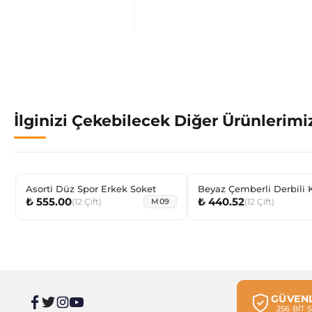
İlginizi Çekebilecek Diğer Ürünlerimi
Asorti Düz Spor Erkek Soket
Beyaz Çemberli Derbili 
₺ 555.00
₺ 440.52
Çocuk Dizaltı Çorabı
(
12
Çift
)
(
12
Çift
)
M09
GÜVENL
256 BİT