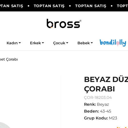
AN SATIŞ
TOPTAN SATIŞ
TOPTAN SATIŞ
TOPTA
Kadın
Erkek
Çocuk
Bebek
et Çorabı
BEYAZ DÜZ
ÇORABI
ÇOR-18203.04
Renk
:
Beyaz
Beden
:
43-45
Grup Kodu
:
M23