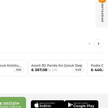
INSTAGRAM
cuk Külotlu
Asorti 3D Panda Kız Çocuk Step
Pudra Düz
₺ 367.08
₺ 440.52
(
12
Çift
)
(
K26
K48
E DEĞİŞİM
App Store'dan
Hemen indirin
İndirin
Google Play
EĞİŞİM YOKTUR