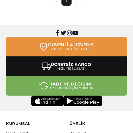
1
GÜVENLİ ALIŞVERİŞ
256 BİT SSL GÜVENCESİ
ÜCRETSİZ KARGO
HIZLI TESLİMAT
İADE VE DEĞİŞİM
İADE VE DEĞİŞİM YOKTUR
App Store'dan
Hemen indirin
İndirin
Google Play
KURUMSAL
ÜYELİK