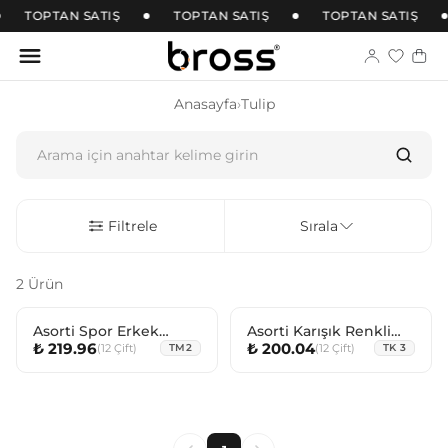
TOPTAN SATIŞ
TOPTAN SATIŞ
TOPTAN SATIŞ
Anasayfa
›
Tulip
Filtrele
Sırala
2 Ürün
Asorti Spor Erkek
Asorti Karışık Renkli
₺ 219.96
₺ 200.04
(
12
Çift
)
(
12
Çift
)
Soket
TM2
File Çocuk Görünmez
TK 3