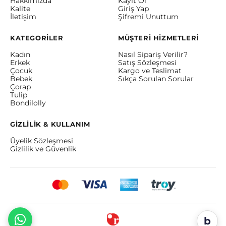
Hakkımızda
Kayıt Ol
Kalite
Giriş Yap
İletişim
Şifremi Unuttum
KATEGORİLER
MÜŞTERİ HİZMETLERİ
Kadın
Nasıl Sipariş Verilir?
Erkek
Satış Sözleşmesi
Çocuk
Kargo ve Teslimat
Bebek
Sıkça Sorulan Sorular
Çorap
Tulip
Bondilolly
GİZLİLİK & KULLANIM
Üyelik Sözleşmesi
Gizlilik ve Güvenlik
b