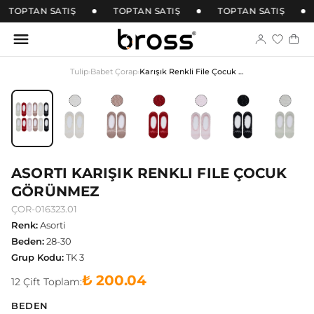
TOPTAN SATIŞ
TOPTAN SATIŞ
TOPTAN SATIŞ
Tulip
›
Babet Çorap
›
Karışık Renkli File Çocuk Görünmez
ASORTI KARIŞIK RENKLI FILE ÇOCUK
GÖRÜNMEZ
ÇOR-016323.01
Renk
:
Asorti
Beden
:
28-30
Grup Kodu
:
TK 3
₺ 200.04
12
Çift
Toplam:
BEDEN