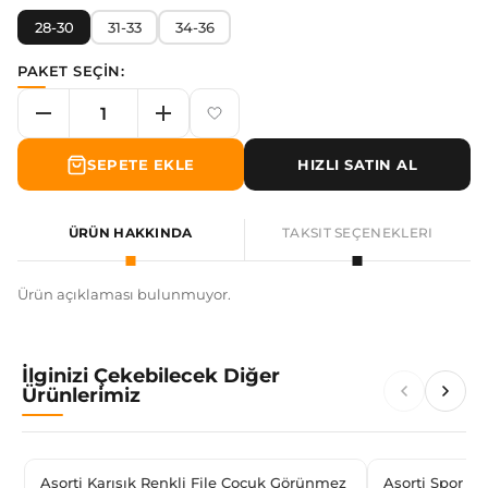
28-30
31-33
34-36
PAKET SEÇİN:
SEPETE EKLE
HIZLI SATIN AL
ÜRÜN HAKKINDA
TAKSIT SEÇENEKLERI
Ürün açıklaması bulunmuyor.
İlginizi Çekebilecek Diğer
Ürünlerimiz
Asorti Karışık Renkli File Çocuk Görünmez
Asorti Spor Er