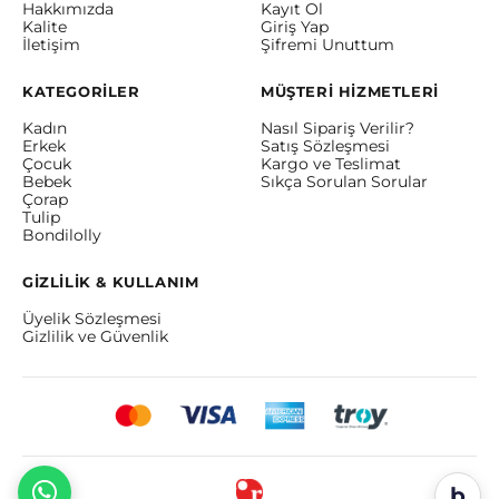
Hakkımızda
Kayıt Ol
Kalite
Giriş Yap
İletişim
Şifremi Unuttum
KATEGORİLER
MÜŞTERİ HİZMETLERİ
Kadın
Nasıl Sipariş Verilir?
Erkek
Satış Sözleşmesi
Çocuk
Kargo ve Teslimat
Bebek
Sıkça Sorulan Sorular
Çorap
Tulip
Bondilolly
GİZLİLİK & KULLANIM
Üyelik Sözleşmesi
Gizlilik ve Güvenlik
b