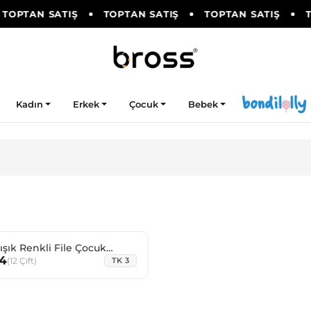
TOPTAN SATIŞ
TOPTAN SATIŞ
TOPTAN SATIŞ
T
Kadın
Erkek
Çocuk
Bebek
Renkli File Çocuk
4
z
(
12
Çift
)
TK 3