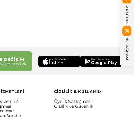
FACEBOOK
INSTAGRAM
E DEĞİŞİM
App Store'dan
Hemen indirin
İndirin
Google Play
EĞİŞİM YOKTUR
HİZMETLERİ
GİZLİLİK & KULLANIM
ş Verilir?
Üyelik Sözleşmesi
eşmesi
Gizlilik ve Güvenlik
eslimat
lan Sorular