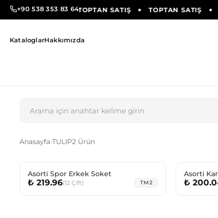
+90 538 353 83 64
TOPTAN SATIŞ
TOPTAN SATIŞ
TOPTAN SATIŞ
Kataloglar
Hakkımızda
Anasayfa
›
TULIP
2 Ürün
Asorti Spor Erkek Soket
Asorti Karışık 
₺ 219.96
₺ 200.0
Görünme
(
12
Çift
)
TM2