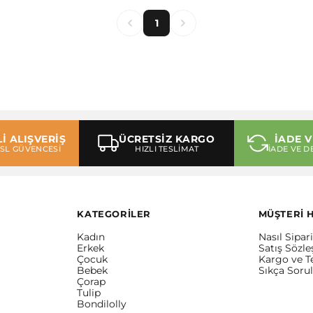
1
İ ALIŞVERİŞ
ÜCRETSİZ KARGO
İADE V
 SSL GÜVENCESİ
HIZLI TESLİMAT
İADE VE D
KATEGORİLER
MÜŞTERİ 
Kadın
Nasıl Sipari
Erkek
Satış Sözl
Çocuk
Kargo ve T
Bebek
Sıkça Soru
Çorap
Tulip
Bondilolly