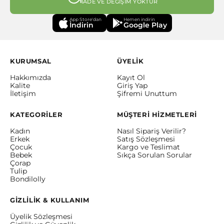
İADE VE DEĞİŞİM YOKTUR
App Store'dan
Hemen indirin
İndirin
Google Play
KURUMSAL
ÜYELİK
Hakkımızda
Kayıt Ol
Kalite
Giriş Yap
İletişim
Şifremi Unuttum
KATEGORİLER
MÜŞTERİ HİZMETLERİ
Kadın
Nasıl Sipariş Verilir?
Erkek
Satış Sözleşmesi
Çocuk
Kargo ve Teslimat
Bebek
Sıkça Sorulan Sorular
Çorap
Tulip
Bondilolly
GİZLİLİK & KULLANIM
Üyelik Sözleşmesi