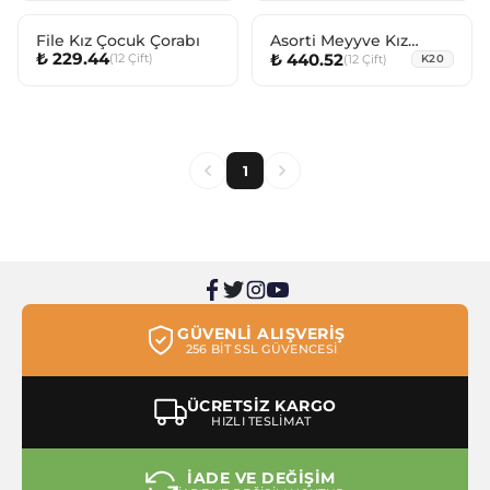
File Kız Çocuk Çorabı
Asorti Meyyve Kız
₺ 229.44
₺ 440.52
(
12
Çift
)
(
12
Çift
)
Çocuk Spor Kısakonç
K20
1
GÜVENLİ ALIŞVERİŞ
256 BİT SSL GÜVENCESİ
ÜCRETSİZ KARGO
HIZLI TESLİMAT
İADE VE DEĞİŞİM