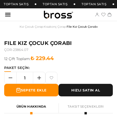
TOPTAN SATIŞ
TOPTAN SATIŞ
TOPTAN SATIŞ
Kız Çocuk Çorap
›
Kısakonç Çorap
›
File Kız Çocuk Çorabı
FILE KIZ ÇOCUK ÇORABI
ÇOR-23864.07
₺ 229.44
12
Çift
Toplam:
PAKET SEÇİN:
SEPETE EKLE
HIZLI SATIN AL
ÜRÜN HAKKINDA
TAKSIT SEÇENEKLERI