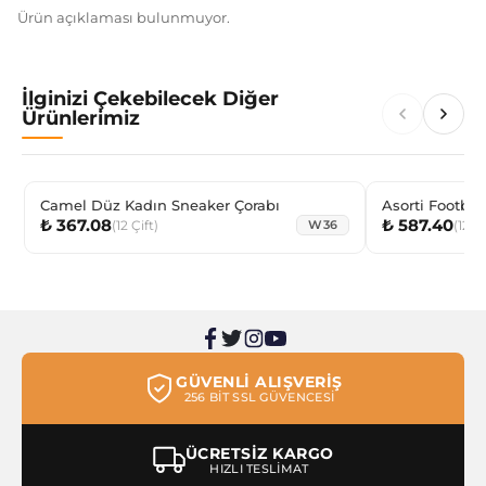
Ürün açıklaması bulunmuyor.
İlginizi Çekebilecek Diğer
Ürünlerimiz
Camel Düz Kadın Sneaker Çorabı
Asorti Footbal
₺ 367.08
₺ 587.40
(
12
Çift
)
(
12
Çi
W36
GÜVENLİ ALIŞVERİŞ
256 BİT SSL GÜVENCESİ
ÜCRETSİZ KARGO
HIZLI TESLİMAT