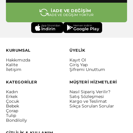
İADE VE DEĞİŞİM
İADE VE DEĞİŞİM YOKTUR
App Store'dan
Hemen indirin
İndirin
Google Play
KURUMSAL
ÜYELİK
Hakkımızda
Kayıt Ol
Kalite
Giriş Yap
İletişim
Şifremi Unuttum
KATEGORİLER
MÜŞTERİ HİZMETLERİ
Kadın
Nasıl Sipariş Verilir?
Erkek
Satış Sözleşmesi
Çocuk
Kargo ve Teslimat
Bebek
Sıkça Sorulan Sorular
Çorap
Tulip
Bondilolly
GİZLİLİK & KULLANIM