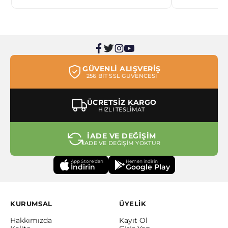
GÜVENLİ ALIŞVERİŞ
256 BİT SSL GÜVENCESİ
ÜCRETSİZ KARGO
HIZLI TESLİMAT
İADE VE DEĞİŞİM
İADE VE DEĞİŞİM YOKTUR
App Store'dan
Hemen indirin
İndirin
Google Play
KURUMSAL
ÜYELİK
Hakkımızda
Kayıt Ol