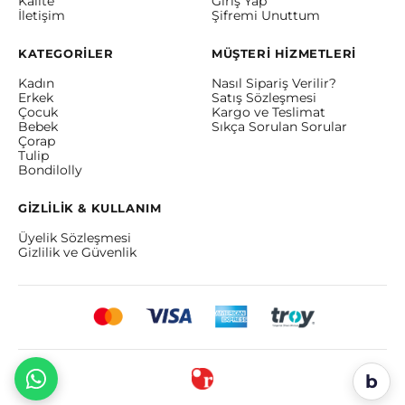
Kalite
Giriş Yap
İletişim
Şifremi Unuttum
KATEGORİLER
MÜŞTERİ HİZMETLERİ
Kadın
Nasıl Sipariş Verilir?
Erkek
Satış Sözleşmesi
Çocuk
Kargo ve Teslimat
Bebek
Sıkça Sorulan Sorular
Çorap
Tulip
Bondilolly
GİZLİLİK & KULLANIM
Üyelik Sözleşmesi
Gizlilik ve Güvenlik
b