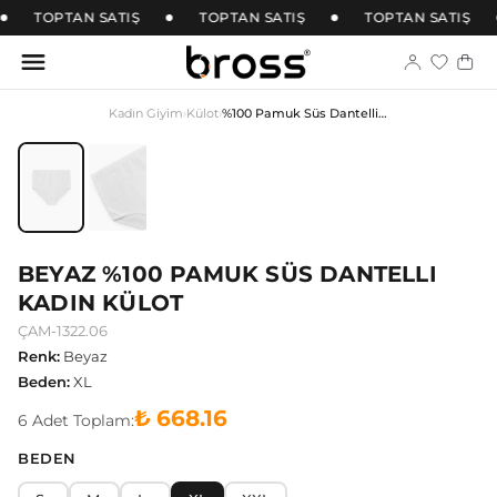
TOPTAN SATIŞ
TOPTAN SATIŞ
TOPTAN SATIŞ
Kadın Giyim
›
Külot
›
%100 Pamuk Süs Dantelli Kadın Külot
BEYAZ %100 PAMUK SÜS DANTELLI
KADIN KÜLOT
ÇAM-1322.06
Renk
:
Beyaz
Beden
:
XL
₺ 668.16
6
Adet
Toplam:
BEDEN