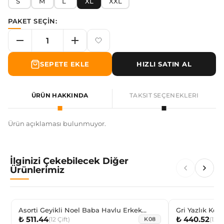
S
M
L
XL
XXL
PAKET SEÇİN:
SEPETE EKLE
HIZLI SATIN AL
ÜRÜN HAKKINDA
TAKSIT SEÇENEKLERI
Ürün açıklaması bulunmuyor.
İlginizi Çekebilecek Diğer
Ürünlerimiz
Asorti Geyikli Noel Baba Havlu Erkek
Gri Yazlık Kon
₺ 511.44
₺ 440.52
Çocuk Havlu Soket
Çorabı
(
12
Çift
)
(
12
Çi
K08