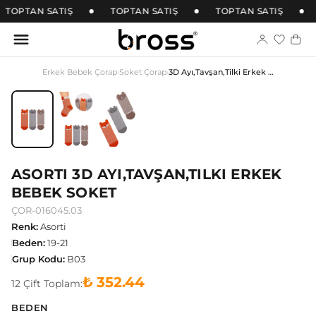
TOPTAN SATIŞ
TOPTAN SATIŞ
TOPTAN SATIŞ
Erkek Bebek Çorap
›
Soket Çorap
›
3D Ayı,Tavşan,Tilki Erkek Bebek Soket
ASORTI 3D AYI,TAVŞAN,TILKI ERKEK
BEBEK SOKET
ÇOR-016045.03
Renk
:
Asorti
Beden
:
19-21
Grup Kodu
:
B03
₺ 352.44
12
Çift
Toplam:
BEDEN