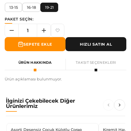
13-15
16-18
19-21
PAKET SEÇİN:
SEPETE EKLE
HIZLI SATIN AL
ÜRÜN HAKKINDA
TAKSIT SEÇENEKLERI
Ürün açıklaması bulunmuyor.
İlginizi Çekebilecek Diğer
Ürünlerimiz
Asorti Desensiz Çocuk Külotlu Çorap
Kiremit Havlu