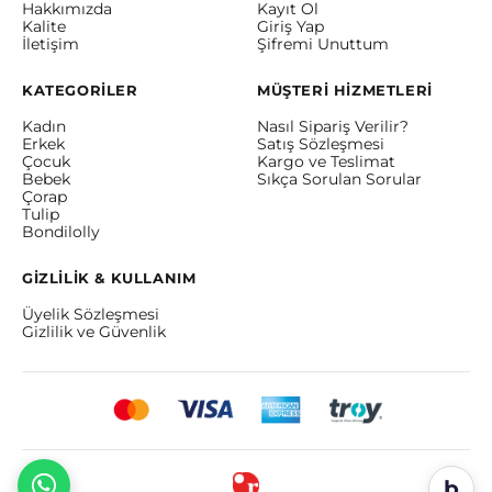
Hakkımızda
Kayıt Ol
Kalite
Giriş Yap
İletişim
Şifremi Unuttum
KATEGORİLER
MÜŞTERİ HİZMETLERİ
Kadın
Nasıl Sipariş Verilir?
Erkek
Satış Sözleşmesi
Çocuk
Kargo ve Teslimat
Bebek
Sıkça Sorulan Sorular
Çorap
Tulip
Bondilolly
GİZLİLİK & KULLANIM
Üyelik Sözleşmesi
Gizlilik ve Güvenlik
b