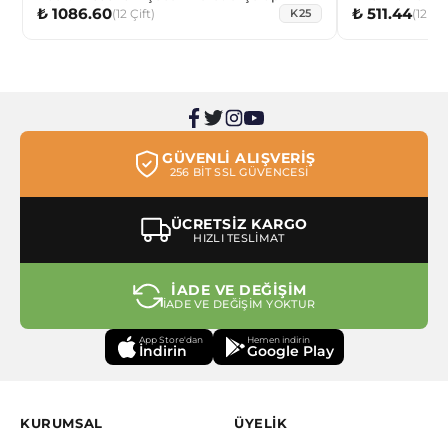
₺ 1086.60
₺ 511.44
(
12
Çift
)
(
12
Çif
K25
GÜVENLİ ALIŞVERİŞ
256 BİT SSL GÜVENCESİ
ÜCRETSİZ KARGO
HIZLI TESLİMAT
İADE VE DEĞİŞİM
İADE VE DEĞİŞİM YOKTUR
App Store'dan
Hemen indirin
İndirin
Google Play
KURUMSAL
ÜYELİK