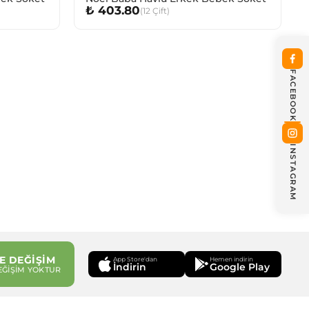
₺ 403.80
(
12
Çift
)
FACEBOOK
INSTAGRAM
E DEĞİŞİM
App Store'dan
Hemen indirin
İndirin
Google Play
EĞİŞİM YOKTUR