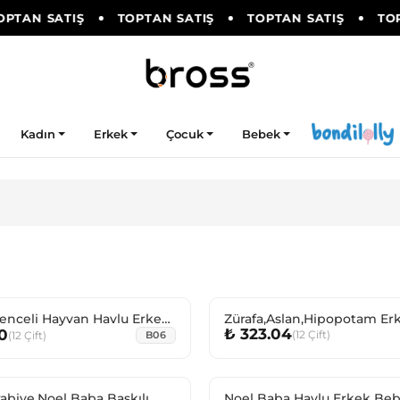
PTAN SATIŞ
TOPTAN SATIŞ
TOPTAN SATIŞ
TOP
Kadın
Erkek
Çocuk
Bebek
lenceli Hayvan Havlu Erkek
Zürafa,Aslan,Hipopotam Er
₺ 323.04
0
(
12
Çift
)
ket
Bebek Soket
(
12
Çift
)
B06
rabiye,Noel Baba Baskılı
Noel Baba Havlu Erkek Be