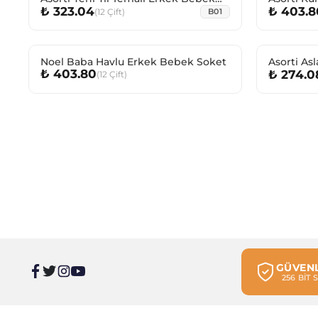
₺ 323.04
₺ 403.8
Çorabı
Havlu Er
(
12
Çift
)
B01
Noel Baba Havlu Erkek Bebek Soket
Asorti As
₺ 403.80
₺ 274.0
(
12
Çift
)
Bebek Pat
GÜVENL
256 BİT