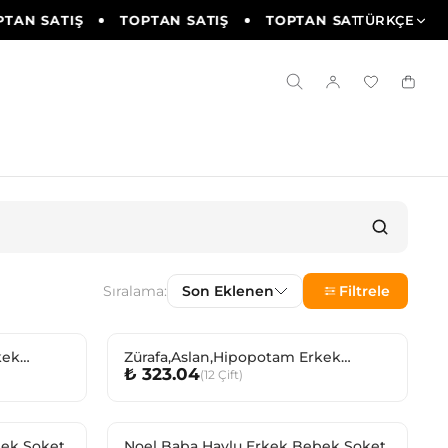
TAN SATIŞ
TOPTAN SATIŞ
TOPTAN SATIŞ
TÜRKÇE
TOPT
Sıralama:
Son Eklenen
Filtrele
kek
Zürafa,Aslan,Hipopotam Erkek
₺ 323.04
(
12
Çift
)
Bebek Soket
bek Soket
Noel Baba Havlu Erkek Bebek Soket