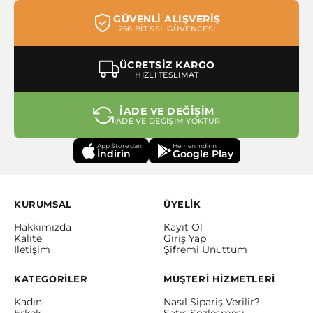
GÜVENLİ ALIŞVERİŞ
256 BİT SSL GÜVENCESİ
ÜCRETSİZ KARGO
HIZLI TESLİMAT
İADE VE DEĞİŞİM
İADE VE DEĞİŞİM YOKTUR
App Store'dan
Hemen indirin
İndirin
Google Play
KURUMSAL
ÜYELİK
Hakkımızda
Kayıt Ol
Kalite
Giriş Yap
İletişim
Şifremi Unuttum
KATEGORİLER
MÜŞTERİ HİZMETLERİ
Kadın
Nasıl Sipariş Verilir?