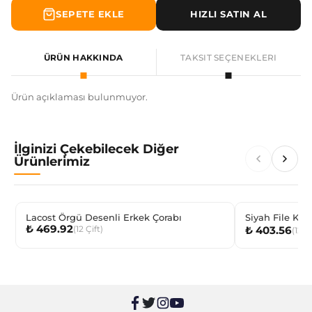
SEPETE EKLE
HIZLI SATIN AL
ÜRÜN HAKKINDA
TAKSIT SEÇENEKLERI
Ürün açıklaması bulunmuyor.
İlginizi Çekebilecek Diğer
Ürünlerimiz
Lacost Örgü Desenli Erkek Çorabı
Siyah File Kad
₺ 469.92
(
12
Çift
)
₺ 403.56
(
12
Çi