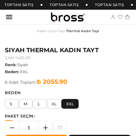
TOPTAN SATIŞ
TOPTAN SATIŞ
TOPTAN SATIŞ
Kadın Giyim
›
Tayt
›
Thermal Kadın Tayt
SIYAH THERMAL KADIN TAYT
ÇAM-1420.05
Renk
:
Siyah
Beden
:
XXL
₺ 2055.90
6
Adet
Toplam:
BEDEN
S
M
L
XL
XXL
PAKET SEÇİN: