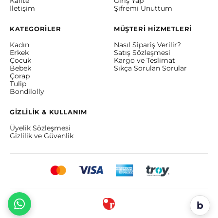
Kalite
Giriş Yap
İletişim
Şifremi Unuttum
KATEGORİLER
MÜŞTERİ HİZMETLERİ
Kadın
Nasıl Sipariş Verilir?
Erkek
Satış Sözleşmesi
Çocuk
Kargo ve Teslimat
Bebek
Sıkça Sorulan Sorular
Çorap
Tulip
Bondilolly
GİZLİLİK & KULLANIM
Üyelik Sözleşmesi
Gizlilik ve Güvenlik
b