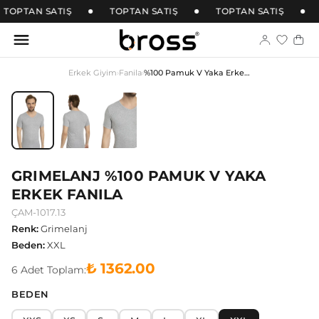
TOPTAN SATIŞ
TOPTAN SATIŞ
TOPTAN SATIŞ
Erkek Giyim
›
Fanila
›
%100 Pamuk V Yaka Erkek Fanila
GRIMELANJ %100 PAMUK V YAKA
ERKEK FANILA
ÇAM-1017.13
Renk
:
Grimelanj
Beden
:
XXL
₺ 1362.00
6
Adet
Toplam:
BEDEN