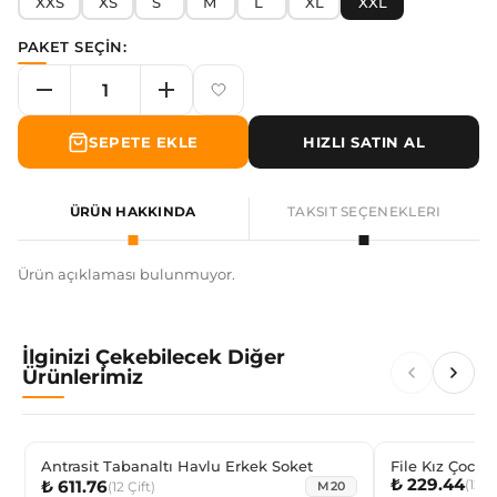
XXS
XS
S
M
L
XL
XXL
PAKET SEÇİN:
SEPETE EKLE
HIZLI SATIN AL
ÜRÜN HAKKINDA
TAKSIT SEÇENEKLERI
Ürün açıklaması bulunmuyor.
İlginizi Çekebilecek Diğer
Ürünlerimiz
Antrasit Tabanaltı Havlu Erkek Soket
File Kız Çocuk
₺ 229.44
(
12
Çi
₺ 611.76
(
12
Çift
)
M20