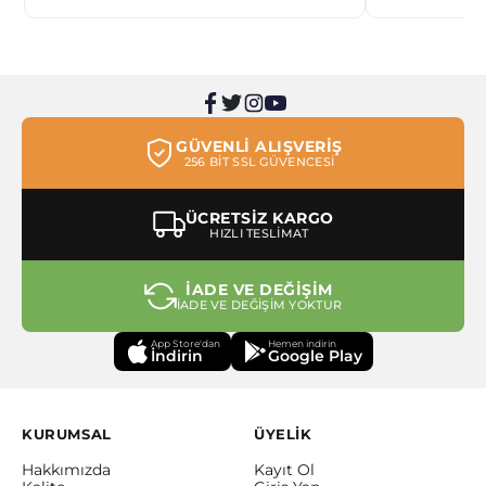
GÜVENLİ ALIŞVERİŞ
256 BİT SSL GÜVENCESİ
ÜCRETSİZ KARGO
HIZLI TESLİMAT
İADE VE DEĞİŞİM
İADE VE DEĞİŞİM YOKTUR
App Store'dan
Hemen indirin
İndirin
Google Play
KURUMSAL
ÜYELİK
Hakkımızda
Kayıt Ol