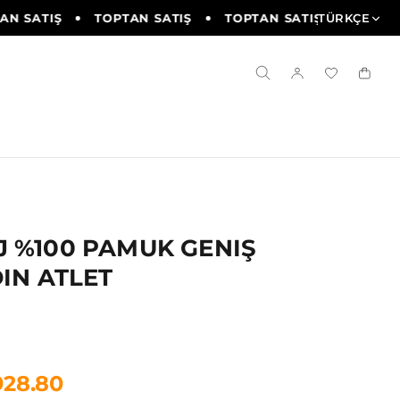
 SATIŞ
TOPTAN SATIŞ
TOPTAN SATIŞ
TÜRKÇE
TOPTAN 
 %100 PAMUK GENIŞ
DIN ATLET
928.80