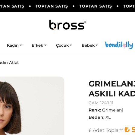
AN SATIŞ
TOPTAN SATIŞ
TOPTAN SATIŞ
TOPTAN
Kadın
Erkek
Çocuk
Bebek
dın Atlet
GRIMELANJ
ASKILI KA
ÇAM-1249.11
Renk
:
Grimelanj
Beden
:
XL
₺ 
6
Adet
Toplam: