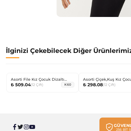
İlginizi Çekebilecek Diğer Ürünlerimi
Asorti File Kız Çocuk Dizaltı
Asorti Çiçek,Kuş Kız Çoc
₺ 509.04
₺ 298.08
Çorabı
Sneaker Çorabı
(
12
Çift
)
(
12
Çift
)
K60
GÜVENL
256 BİT