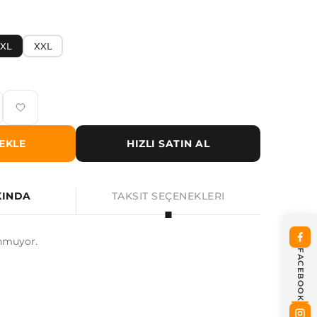
XL
XXL
EKLE
HIZLI SATIN AL
KINDA
TAKSIT SEÇENEKLERI
nmuyor.
FACEBOOK