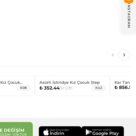
INSTAGRAM
Kız Çocuk
Asorti İstiridye Kız Çocuk Step
Kar Taneli
₺ 856.56
(
₺ 352.44
(
12
Çift
)
K08
K42
E DEĞİŞİM
App Store'dan
Hemen indirin
İndirin
Google Play
EĞİŞİM YOKTUR