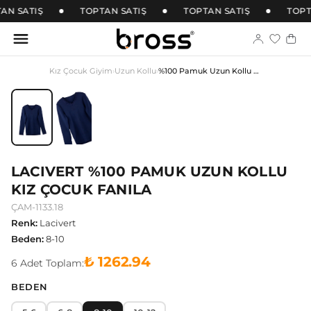
AN SATIŞ
TOPTAN SATIŞ
TOPTAN SATIŞ
TOPT
Kız Çocuk Giyim
›
Uzun Kollu
›
%100 Pamuk Uzun Kollu Kız Çocuk Fanila
LACIVERT %100 PAMUK UZUN KOLLU
KIZ ÇOCUK FANILA
ÇAM-1133.18
Renk
:
Lacivert
Beden
:
8-10
₺ 1262.94
6
Adet
Toplam:
BEDEN