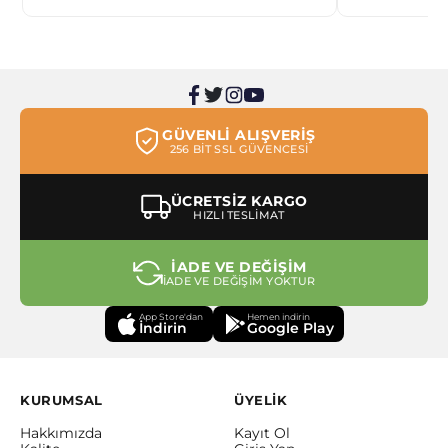
GÜVENLİ ALIŞVERİŞ
256 BİT SSL GÜVENCESİ
ÜCRETSİZ KARGO
HIZLI TESLİMAT
İADE VE DEĞİŞİM
İADE VE DEĞİŞİM YOKTUR
App Store'dan
Hemen indirin
İndirin
Google Play
KURUMSAL
ÜYELİK
Hakkımızda
Kayıt Ol