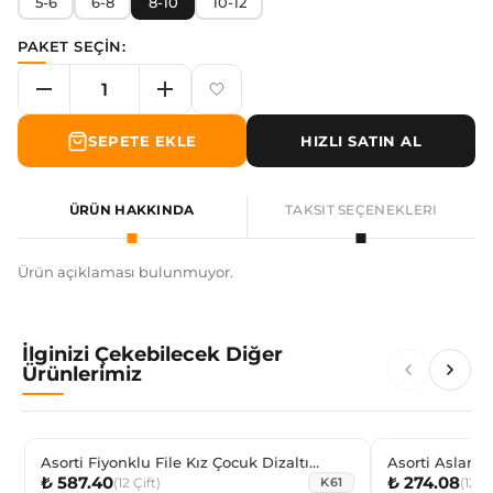
5-6
6-8
8-10
10-12
PAKET SEÇİN:
SEPETE EKLE
HIZLI SATIN AL
ÜRÜN HAKKINDA
TAKSIT SEÇENEKLERI
Ürün açıklaması bulunmuyor.
İlginizi Çekebilecek Diğer
Ürünlerimiz
Asorti Fiyonklu File Kız Çocuk Dizaltı
Asorti Aslan,
₺ 587.40
₺ 274.08
Çorap
Patik Çorabı
(
12
Çift
)
(
12
Çi
K61