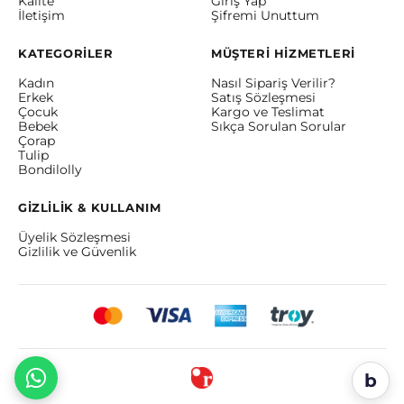
Kalite
Giriş Yap
İletişim
Şifremi Unuttum
KATEGORİLER
MÜŞTERİ HİZMETLERİ
Kadın
Nasıl Sipariş Verilir?
Erkek
Satış Sözleşmesi
Çocuk
Kargo ve Teslimat
Bebek
Sıkça Sorulan Sorular
Çorap
Tulip
Bondilolly
GİZLİLİK & KULLANIM
Üyelik Sözleşmesi
Gizlilik ve Güvenlik
b