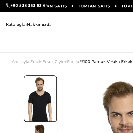
+90 538 353 83 64
AN SATIŞ
TOPTAN SATIŞ
TOPTAN SATIŞ
TOPTAN
Kataloglar
Hakkımızda
Anasayfa
Erkek
Erkek Giyim
Fanila
%100 Pamuk V Yaka Erkek 
›
›
›
›