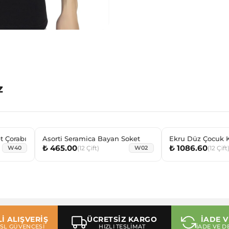
z
t Çorabı
Asorti Seramica Bayan Soket
Ekru Düz Çocuk K
₺ 465.00
₺ 1086.60
(
12
Çift
)
(
12
Çift
W40
W02
İ ALIŞVERİŞ
ÜCRETSİZ KARGO
İADE V
 SSL GÜVENCESİ
HIZLI TESLİMAT
İADE VE D