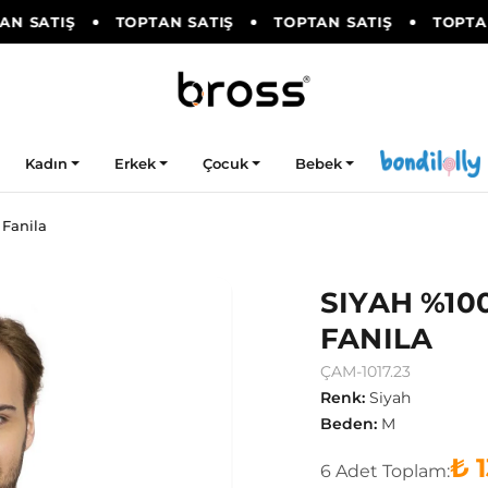
 SATIŞ
TOPTAN SATIŞ
TOPTAN SATIŞ
TOPTAN 
Kadın
Erkek
Çocuk
Bebek
Fanila
SIYAH %10
FANILA
ÇAM-1017.23
Renk
:
Siyah
Beden
:
M
₺ 
6
Adet
Toplam: