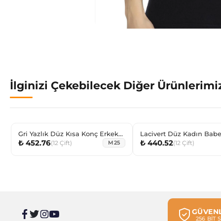
İlginizi Çekebilecek Diğer Ürünlerimi
Gri Yazlık Düz Kısa Konç Erkek
Lacivert Düz Kadın Babe
₺ 452.76
₺ 440.52
Çorabı
(
12
Çift
)
(
12
Çift
)
M25
GÜVENL
256 BİT