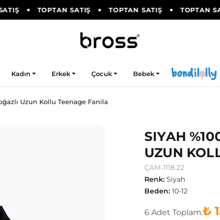
TIŞ
TOPTAN SATIŞ
TOPTAN SATIŞ
TOPTAN SAT
Kadın
Erkek
Çocuk
Bebek
ğazlı Uzun Kollu Teenage Fanila
SIYAH %10
UZUN KOLL
ÇAM-1118.22
Renk
:
Siyah
Beden
:
10-12
₺ 
6
Adet
Toplam: