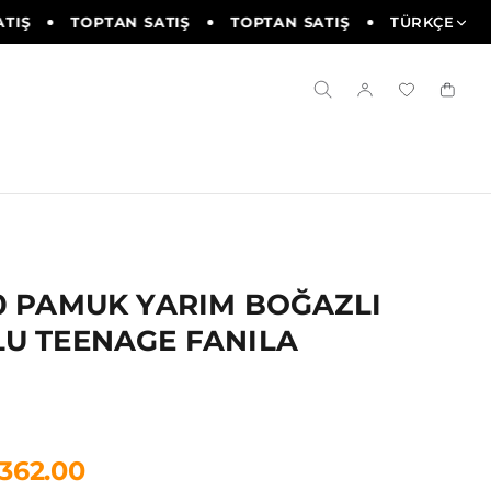
IŞ
TOPTAN SATIŞ
TOPTAN SATIŞ
TOPTAN SATI
TÜRKÇE
0 PAMUK YARIM BOĞAZLI
U TEENAGE FANILA
1362.00