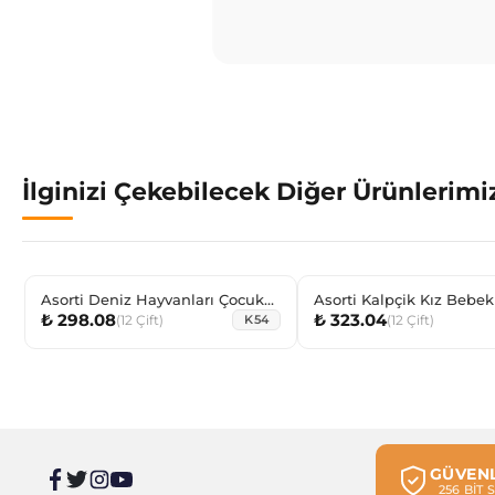
İlginizi Çekebilecek Diğer Ürünlerimi
Asorti Deniz Hayvanları Çocuk
Asorti Kalpçik Kız Bebek
₺ 298.08
₺ 323.04
Sneaker Çorabı
(
12
Çift
)
(
12
Çift
)
K54
GÜVENL
256 BİT