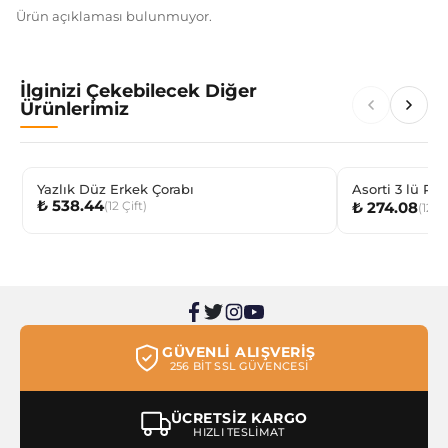
Ürün açıklaması bulunmuyor.
İlginizi Çekebilecek Diğer
Ürünlerimiz
Yazlık Düz Erkek Çorabı
Asorti 3 lü Pa
₺ 538.44
(
12
Çift
)
₺ 274.08
Bebek Patik Ç
(
12
Çi
GÜVENLİ ALIŞVERİŞ
256 BİT SSL GÜVENCESİ
ÜCRETSİZ KARGO
HIZLI TESLİMAT