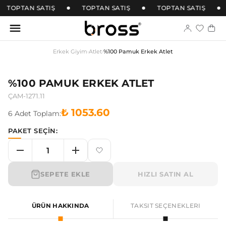
TOPTAN SATIŞ
TOPTAN SATIŞ
TOPTAN SATIŞ
Erkek Giyim
›
Atlet
›
%100 Pamuk Erkek Atlet
%100 PAMUK ERKEK ATLET
ÇAM-1271.11
₺ 1053.60
6
Adet
Toplam:
PAKET SEÇİN:
SEPETE EKLE
HIZLI SATIN AL
ÜRÜN HAKKINDA
TAKSIT SEÇENEKLERI