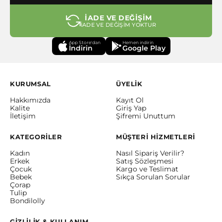
İADE VE DEĞİŞİM
İADE VE DEĞİŞİM YOKTUR
App Store'dan
Hemen indirin
İndirin
Google Play
KURUMSAL
ÜYELİK
Hakkımızda
Kayıt Ol
Kalite
Giriş Yap
İletişim
Şifremi Unuttum
KATEGORİLER
MÜŞTERİ HİZMETLERİ
Kadın
Nasıl Sipariş Verilir?
Erkek
Satış Sözleşmesi
Çocuk
Kargo ve Teslimat
Bebek
Sıkça Sorulan Sorular
Çorap
Tulip
Bondilolly
GİZLİLİK & KULLANIM