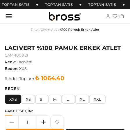
TOPTAN SATIŞ
TOPTAN SATIŞ
TOPTAN SATIŞ
Erkek Giyim
›
Atlet
›
%100 Pamuk Erkek Atlet
LACIVERT %100 PAMUK ERKEK ATLET
ÇAM-1008.21
Renk
:
Lacivert
Beden
:
XXS
₺ 1064.40
6
Adet
Toplam:
BEDEN
XXS
XS
S
M
L
XL
XXL
PAKET SEÇİN: