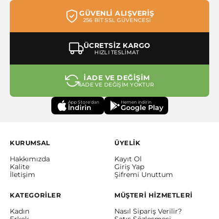
GÜVENLİ ALIŞVERİŞ
256 BİT SSL GÜVENCESİ
ÜCRETSİZ KARGO
HIZLI TESLİMAT
İADE VE DEĞİŞİM
İADE VE DEĞİŞİM YOKTUR
App Store'dan
Hemen indirin
İndirin
Google Play
KURUMSAL
ÜYELİK
Hakkımızda
Kayıt Ol
Kalite
Giriş Yap
İletişim
Şifremi Unuttum
KATEGORİLER
MÜŞTERİ HİZMETLERİ
Kadın
Nasıl Sipariş Verilir?