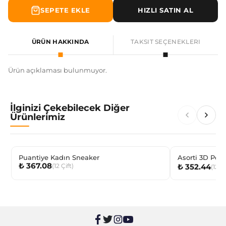
SEPETE EKLE
HIZLI SATIN AL
ÜRÜN HAKKINDA
TAKSIT SEÇENEKLERI
Ürün açıklaması bulunmuyor.
İlginizi Çekebilecek Diğer
Ürünlerimiz
Puantiye Kadın Sneaker
Asorti 3D Pen
₺ 367.08
(
12
Çift
)
₺ 352.44
(
12
Çi