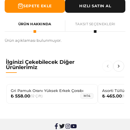
SEPETE EKLE
HIZLI SATIN AL
ÜRÜN HAKKINDA
TAKSIT SEÇENEKLERI
Ürün açıklaması bulunmuyor.
İlginizi Çekebilecek Diğer
Ürünlerimiz
Gri Pamuk Oranı Yüksek Erkek Çorabı
Asorti Tüllü M
₺ 558.00
₺ 465.00
Çorabı
(
12
Çift
)
(
12
Ç
M14