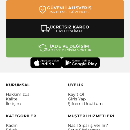
GÜVENLİ ALIŞVERİŞ
256 BİT SSL GÜVENCESİ
ÜCRETSİZ KARGO
HIZLI TESLİMAT
İADE VE DEĞİŞİM
İADE VE DEĞİŞİM YOKTUR
App Store'dan
Hemen indirin
İndirin
Google Play
KURUMSAL
ÜYELİK
Hakkımızda
Kayıt Ol
Kalite
Giriş Yap
İletişim
Şifremi Unuttum
KATEGORİLER
MÜŞTERİ HİZMETLERİ
Kadın
Nasıl Sipariş Verilir?