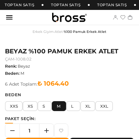
TOPTAN SATIŞ
TOPTAN SATIŞ
TOPTAN SATIŞ
Erkek Giyim
›
Atlet
›
%100 Pamuk Erkek Atlet
BEYAZ %100 PAMUK ERKEK ATLET
ÇAM-1008.02
Renk
:
Beyaz
Beden
:
M
₺ 1064.40
6
Adet
Toplam:
BEDEN
XXS
XS
S
M
L
XL
XXL
PAKET SEÇİN: