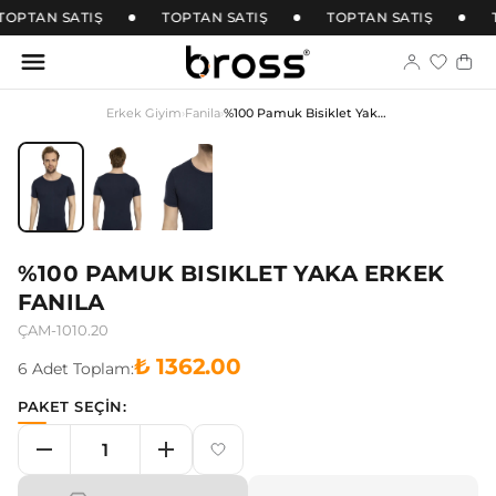
TOPTAN SATIŞ
TOPTAN SATIŞ
TOPTAN SATIŞ
Erkek Giyim
›
Fanila
›
%100 Pamuk Bisiklet Yaka Erkek Fanila
%100 PAMUK BISIKLET YAKA ERKEK
FANILA
ÇAM-1010.20
₺ 1362.00
6
Adet
Toplam:
PAKET SEÇİN: