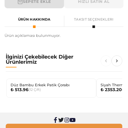
SEPETE EKLE
HIZLI SATIN AL
ÜRÜN HAKKINDA
TAKSIT SEÇENEKLERI
Ürün açıklaması bulunmuyor.
İlginizi Çekebilecek Diğer
Ürünlerimiz
Düz Bambu Erkek Patik Çorabı
Siyah Thermal 
₺ 513.96
₺ 2353.20
(
12
Çift
)
(
6
A