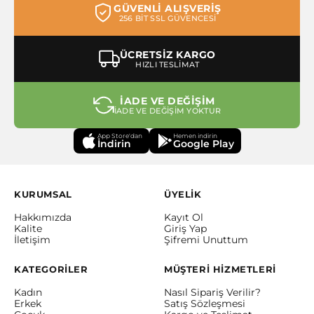
GÜVENLİ ALIŞVERİŞ
256 BİT SSL GÜVENCESİ
ÜCRETSİZ KARGO
HIZLI TESLİMAT
İADE VE DEĞİŞİM
İADE VE DEĞİŞİM YOKTUR
App Store'dan
Hemen indirin
İndirin
Google Play
KURUMSAL
ÜYELİK
Hakkımızda
Kayıt Ol
Kalite
Giriş Yap
İletişim
Şifremi Unuttum
KATEGORİLER
MÜŞTERİ HİZMETLERİ
Kadın
Nasıl Sipariş Verilir?
Erkek
Satış Sözleşmesi