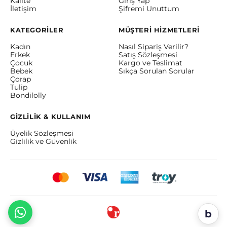
Kalite
Giriş Yap
İletişim
Şifremi Unuttum
KATEGORİLER
MÜŞTERİ HİZMETLERİ
Kadın
Nasıl Sipariş Verilir?
Erkek
Satış Sözleşmesi
Çocuk
Kargo ve Teslimat
Bebek
Sıkça Sorulan Sorular
Çorap
Tulip
Bondilolly
GİZLİLİK & KULLANIM
Üyelik Sözleşmesi
Gizlilik ve Güvenlik
b