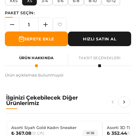
XXS
XS
3-4
5-6
6-8
8-10
10-12
PAKET SEÇİN:
SEPETE EKLE
HIZLI SATIN AL
ÜRÜN HAKKINDA
TAKSIT SEÇENEKLERI
Ürün açıklaması bulunmuyor.
İlginizi Çekebilecek Diğer
Ürünlerimiz
Asorti Siyah Gold Kadın Sneaker
Asorti 3D Tilk
₺ 367.08
₺ 352.44
Çocuk Dizaltı 
(
12
Çift
)
(
12
Çi
W36