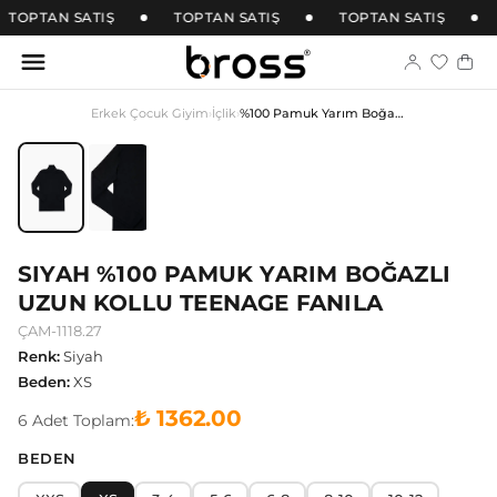
TOPTAN SATIŞ
TOPTAN SATIŞ
TOPTAN SATIŞ
Erkek Çocuk Giyim
›
İçlik
›
%100 Pamuk Yarım Boğazlı Uzun Kollu Teenage Fanila
SIYAH %100 PAMUK YARIM BOĞAZLI
UZUN KOLLU TEENAGE FANILA
ÇAM-1118.27
Renk
:
Siyah
Beden
:
XS
₺ 1362.00
6
Adet
Toplam:
BEDEN