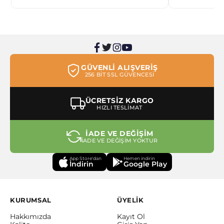
GÜVENLİ ALIŞVERİŞ
256 BİT SSL GÜVENCESİ
ÜCRETSİZ KARGO
HIZLI TESLİMAT
İADE VE DEĞİŞİM
İADE VE DEĞİŞİM YOKTUR
App Store'dan
Hemen indirin
İndirin
Google Play
KURUMSAL
ÜYELİK
Hakkımızda
Kayıt Ol