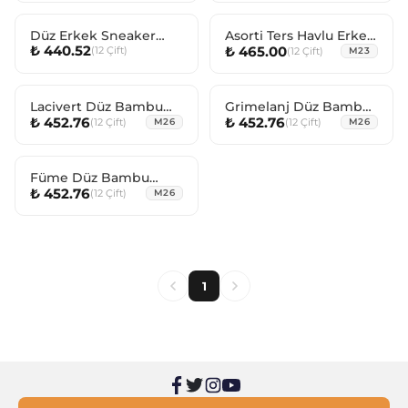
Düz Erkek Sneaker
Asorti Ters Havlu Erkek
₺ 440.52
₺ 465.00
(
12
Çift
)
(
12
Çift
)
Çorabı
Sneaker Çorabı
M23
Lacivert Düz Bambu
Grimelanj Düz Bambu
₺ 452.76
₺ 452.76
(
12
Çift
)
(
12
Çift
)
Sneaker
M26
Sneaker
M26
Füme Düz Bambu
₺ 452.76
(
12
Çift
)
Sneaker
M26
1