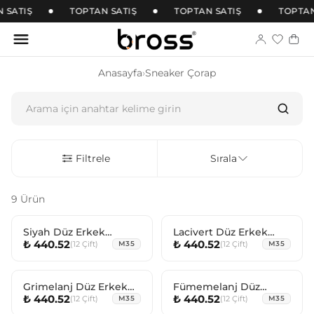
 SATIŞ
TOPTAN SATIŞ
TOPTAN SATIŞ
TOPTAN
Anasayfa
›
Sneaker Çorap
Filtrele
Sırala
9 Ürün
Siyah Düz Erkek
Lacivert Düz Erkek
₺ 440.52
₺ 440.52
(
12
Çift
)
(
12
Çift
)
Sneaker Çorabı
M35
Sneaker Çorabı
M35
Grimelanj Düz Erkek
Fümemelanj Düz
₺ 440.52
₺ 440.52
(
12
Çift
)
(
12
Çift
)
Sneaker Çorabı
M35
Erkek Sneaker Çorabı
M35