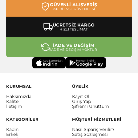
GÜVENLİ ALIŞVERİŞ
256 BİT SSL GÜVENCESİ
ÜCRETSİZ KARGO
HIZLI TESLİMAT
İADE VE DEĞİŞİM
İADE VE DEĞİŞİM YOKTUR
App Store'dan
Hemen indirin
İndirin
Google Play
KURUMSAL
ÜYELİK
Hakkımızda
Kayıt Ol
Kalite
Giriş Yap
İletişim
Şifremi Unuttum
KATEGORİLER
MÜŞTERİ HİZMETLERİ
Kadın
Nasıl Sipariş Verilir?
Erkek
Satış Sözleşmesi