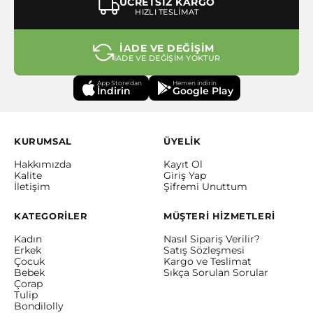
ÜCRETSİZ KARGO
HIZLI TESLİMAT
İADE VE DEĞİŞİM
İADE VE DEĞİŞİM YOKTUR
App Store'dan
Hemen indirin
İndirin
Google Play
KURUMSAL
ÜYELİK
Hakkımızda
Kayıt Ol
Kalite
Giriş Yap
İletişim
Şifremi Unuttum
KATEGORİLER
MÜŞTERİ HİZMETLERİ
Kadın
Nasıl Sipariş Verilir?
Erkek
Satış Sözleşmesi
Çocuk
Kargo ve Teslimat
Bebek
Sıkça Sorulan Sorular
Çorap
Tulip
Bondilolly