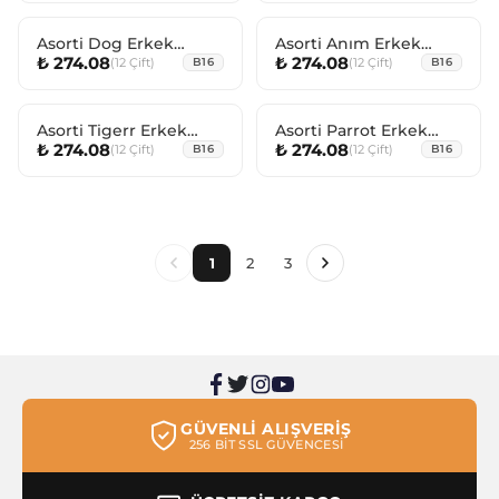
Asorti Dog Erkek
Asorti Anım Erkek
₺ 274.08
₺ 274.08
(
12
Çift
)
(
12
Çift
)
Bebek Step
B16
Bebek Step
B16
Asorti Tigerr Erkek
Asorti Parrot Erkek
₺ 274.08
₺ 274.08
(
12
Çift
)
(
12
Çift
)
Bebek Step
B16
Bebek Step
B16
1
2
3
GÜVENLİ ALIŞVERİŞ
256 BİT SSL GÜVENCESİ