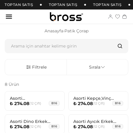
TOPTAN SATIŞ
TOPTAN SATIŞ
TOPTAN SATIŞ
Anasayfa
›
Patik Çorap
Filtrele
Sırala
8 Ürün
Asorti
Asorti Kepçe,Vinç
₺ 274.08
₺ 274.08
(
12
Çift
)
(
12
Çift
)
Aslan,Zebra,Timsah
B16
Erkek Bebek Patik
B16
Erkek Bebek Patik
Çorabı
Çorabı
Asorti Dino Erkek
Asorti Ayıcık Erkek
₺ 274.08
₺ 274.08
(
12
Çift
)
(
12
Çift
)
Bebek Patik Çorabı
B16
Bebek Patik Çorabı
B16