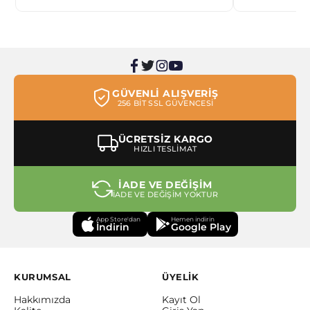
GÜVENLİ ALIŞVERİŞ
256 BİT SSL GÜVENCESİ
ÜCRETSİZ KARGO
HIZLI TESLİMAT
İADE VE DEĞİŞİM
İADE VE DEĞİŞİM YOKTUR
App Store'dan
Hemen indirin
İndirin
Google Play
KURUMSAL
ÜYELİK
Hakkımızda
Kayıt Ol