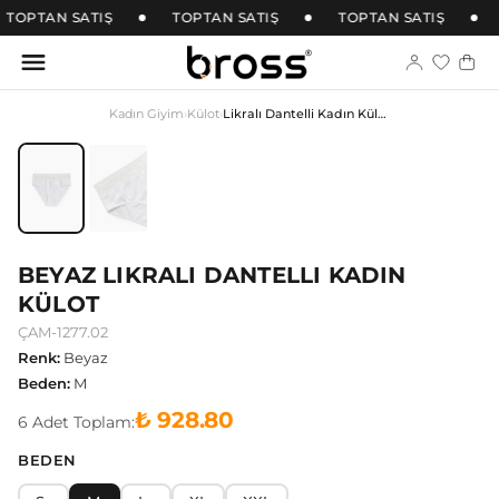
TOPTAN SATIŞ
TOPTAN SATIŞ
TOPTAN SATIŞ
Kadın Giyim
›
Külot
›
Likralı Dantelli Kadın Külot
BEYAZ LIKRALI DANTELLI KADIN
KÜLOT
ÇAM-1277.02
Renk
:
Beyaz
Beden
:
M
₺ 928.80
6
Adet
Toplam:
BEDEN