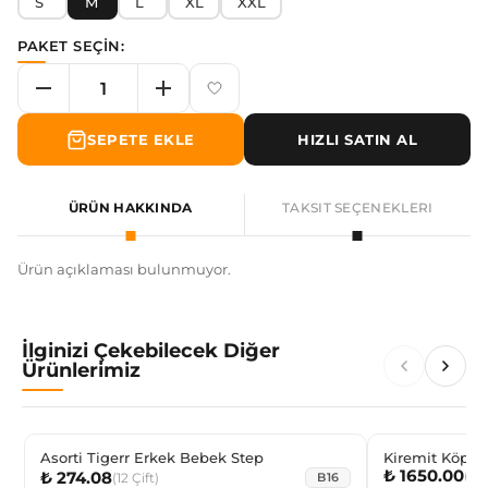
S
M
L
XL
XXL
PAKET SEÇİN:
SEPETE EKLE
HIZLI SATIN AL
ÜRÜN HAKKINDA
TAKSIT SEÇENEKLERI
Ürün açıklaması bulunmuyor.
İlginizi Çekebilecek Diğer
Ürünlerimiz
Asorti Tigerr Erkek Bebek Step
Kiremit Köpek baskılı erkek çocuk pija
₺ 1650.00
(
6
A
₺ 274.08
takımı
(
12
Çift
)
B16