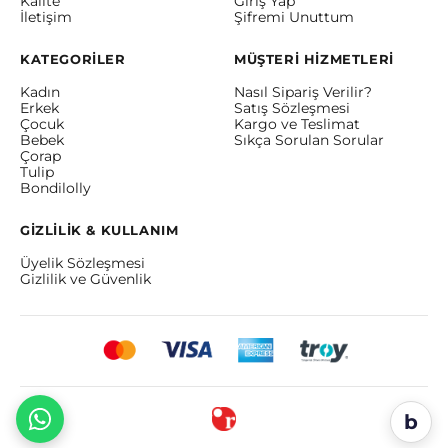
Kalite
Giriş Yap
İletişim
Şifremi Unuttum
KATEGORİLER
MÜŞTERİ HİZMETLERİ
Kadın
Nasıl Sipariş Verilir?
Erkek
Satış Sözleşmesi
Çocuk
Kargo ve Teslimat
Bebek
Sıkça Sorulan Sorular
Çorap
Tulip
Bondilolly
GİZLİLİK & KULLANIM
Üyelik Sözleşmesi
Gizlilik ve Güvenlik
b