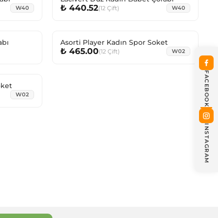
₺ 440.52
(
12
Çift
)
W40
W40
abı
Asorti Player Kadın Spor Soket
₺ 465.00
(
12
Çift
)
W02
FACEBOOK
 Soket
W02
INSTAGRAM