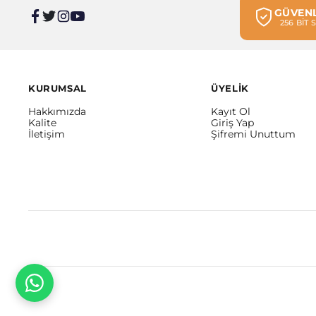
GÜVENL
256 BİT
KURUMSAL
ÜYELİK
Hakkımızda
Kayıt Ol
Kalite
Giriş Yap
İletişim
Şifremi Unuttum