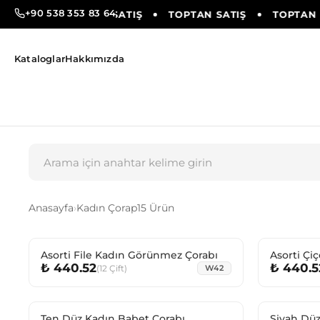
+90 538 353 83 64
SATIŞ
TOPTAN SATIŞ
TOPTAN SATIŞ
TOPTAN S
Kataloglar
Hakkımızda
Anasayfa
›
Kadın Çorap
15 Ürün
Asorti File Kadın Görünmez Çorabı
Asorti Çi
₺ 440.52
₺ 440.5
Çorabı
(
12
Çift
)
W42
Ten Düz Kadın Babet Çorabı
Siyah Düz