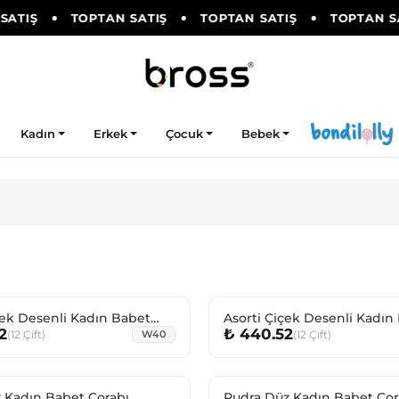
ATIŞ
TOPTAN SATIŞ
TOPTAN SATIŞ
TOPTAN SA
Kadın
Erkek
Çocuk
Bebek
çek Desenli Kadın Babet
Asorti Çiçek Desenli Kadın
2
₺ 440.52
Çorabı
(
12
Çift
)
(
12
Çift
)
W40
 Kadın Babet Çorabı
Pudra Düz Kadın Babet Çor