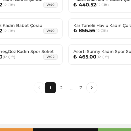
2
₺ 440.52
(
12
Çift
)
(
12
Çift
)
W40
z Kadın Babet Çorabı
Kar Tanelii Havlu Kadın Çor
₺ 856.56
2
(
12
Çift
)
(
12
Çift
)
W40
neş,Göz Kadın Spor Soket
Asorti Sunny Kadın Spor
0
₺ 465.00
(
12
Çift
)
(
12
Çift
)
W02
...
1
2
7