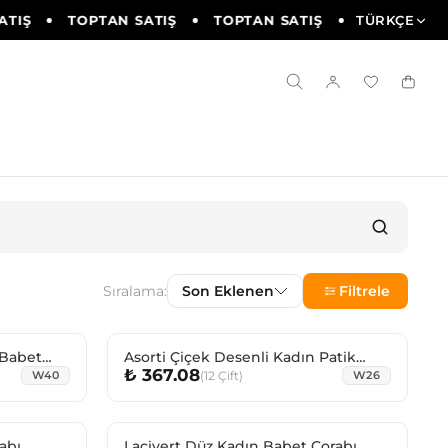
TIŞ
TOPTAN SATIŞ
TOPTAN SATIŞ
TOPTAN SAT
TÜRKÇE
Sıralama:
Son Eklenen
Filtrele
 Babet
Asorti Çiçek Desenli Kadın Patik
₺ 367.08
Çorabı
(
12
Çift
)
W40
W26
abı
Lacivert Düz Kadın Babet Çorabı