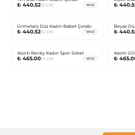
₺ 440.52
₺ 440.5
(
12
Çift
)
W40
Grimelanj Düz Kadın Babet Çorabı
Beyaz Dü
₺ 440.52
₺ 440.5
(
12
Çift
)
W40
Asorti Renky Kadın Spor Soket
Asorti GÜ
₺ 465.00
₺ 465.0
(
12
Çift
)
W02