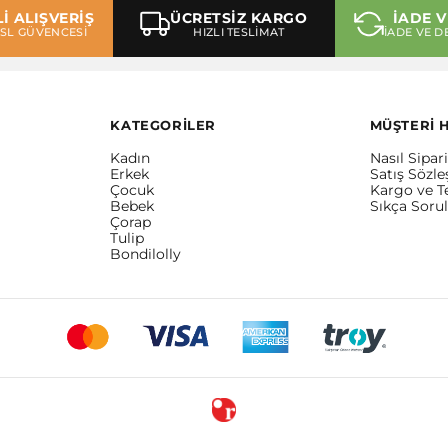
İ ALIŞVERİŞ
ÜCRETSİZ KARGO
İADE V
 SSL GÜVENCESİ
HIZLI TESLİMAT
İADE VE D
KATEGORİLER
MÜŞTERİ 
Kadın
Nasıl Sipari
Erkek
Satış Sözl
Çocuk
Kargo ve T
Bebek
Sıkça Soru
Çorap
Tulip
Bondilolly