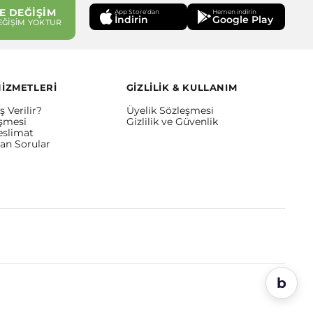
E DEĞİŞİM
App Store'dan
Hemen indirin
İndirin
Google Play
EĞİŞİM YOKTUR
HİZMETLERİ
GİZLİLİK & KULLANIM
ş Verilir?
Üyelik Sözleşmesi
eşmesi
Gizlilik ve Güvenlik
eslimat
lan Sorular
b