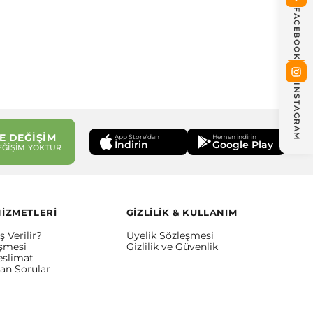
FACEBOOK
INSTAGRAM
E DEĞİŞİM
App Store'dan
Hemen indirin
İndirin
Google Play
EĞİŞİM YOKTUR
HİZMETLERİ
GİZLİLİK & KULLANIM
ş Verilir?
Üyelik Sözleşmesi
eşmesi
Gizlilik ve Güvenlik
eslimat
lan Sorular