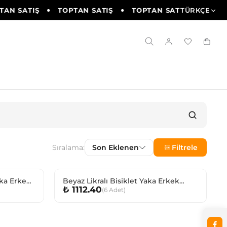
AN SATIŞ
TOPTAN SATIŞ
TOPTAN SATIŞ
TÜRKÇE
TOPTA
Sıralama:
Son Eklenen
Filtrele
aka Erkek
Beyaz Likralı Bisiklet Yaka Erkek
₺ 1112.40
(
6
Adet
)
Çocuk Fanila