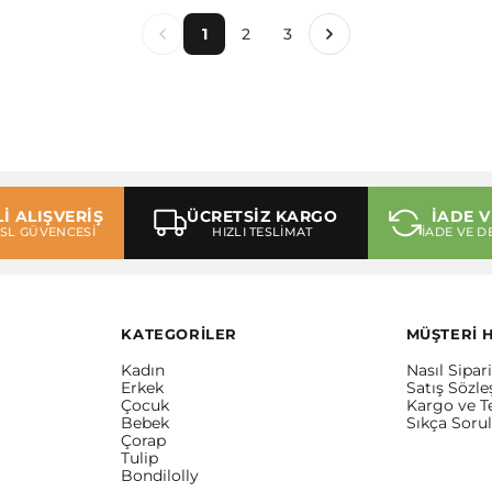
1
2
3
İ ALIŞVERİŞ
ÜCRETSİZ KARGO
İADE V
 SSL GÜVENCESİ
HIZLI TESLİMAT
İADE VE D
KATEGORİLER
MÜŞTERİ 
Kadın
Nasıl Sipari
Erkek
Satış Sözl
Çocuk
Kargo ve T
Bebek
Sıkça Soru
Çorap
Tulip
Bondilolly