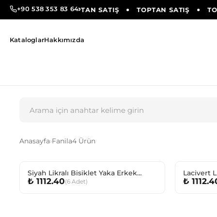
+90 538 353 83 64
OPTAN SATIŞ
TOPTAN SATIŞ
TOPTAN SATIŞ
TO
Kataloglar
Hakkımızda
Anasayfa
›
Fanila
4 Ürün
Siyah Likralı Bisiklet Yaka Erkek
Lacivert L
₺ 1112.40
₺ 1112.4
(
6
Adet
)
Çocuk Fanila
Çocuk Fan