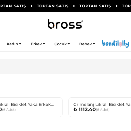
PTAN SATIŞ
TOPTAN SATIŞ
TOPTAN SATIŞ
TOPT
Kadın
Erkek
Çocuk
Bebek
ikralı Bisiklet Yaka Erkek
Grimelanj Likralı Bisiklet Y
0
₺ 1112.40
(
6
Adet
)
(
6
Adet
)
ila
Çocuk Fanila