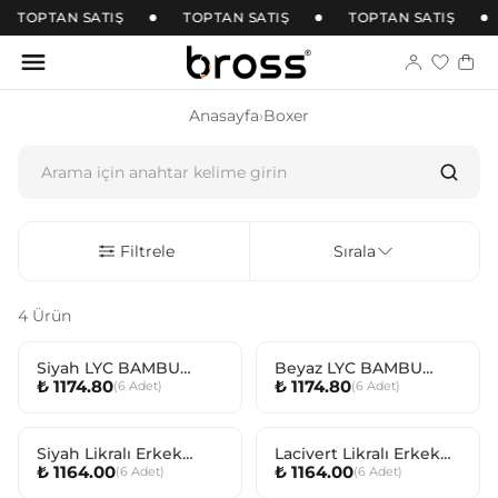
TOPTAN SATIŞ
TOPTAN SATIŞ
TOPTAN SATIŞ
Anasayfa
›
Boxer
Filtrele
Sırala
4 Ürün
Siyah LYC BAMBU
Beyaz LYC BAMBU
₺ 1174.80
₺ 1174.80
(
6
Adet
)
(
6
Adet
)
BOXER ERKEK
BOXER ERKEK
Siyah Likralı Erkek
Lacivert Likralı Erkek
₺ 1164.00
₺ 1164.00
(
6
Adet
)
(
6
Adet
)
Boxer
Boxer