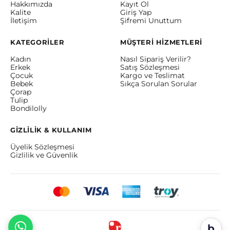
Hakkımızda
Kayıt Ol
Kalite
Giriş Yap
İletişim
Şifremi Unuttum
KATEGORİLER
MÜŞTERİ HİZMETLERİ
Kadın
Nasıl Sipariş Verilir?
Erkek
Satış Sözleşmesi
Çocuk
Kargo ve Teslimat
Bebek
Sıkça Sorulan Sorular
Çorap
Tulip
Bondilolly
GİZLİLİK & KULLANIM
Üyelik Sözleşmesi
Gizlilik ve Güvenlik
b