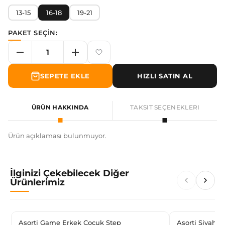
13-15
16-18
19-21
PAKET SEÇİN:
SEPETE EKLE
HIZLI SATIN AL
ÜRÜN HAKKINDA
TAKSIT SEÇENEKLERI
Ürün açıklaması bulunmuyor.
İlginizi Çekebilecek Diğer
Ürünlerimiz
Asorti Game Erkek Çocuk Step
Asorti Siyah&B