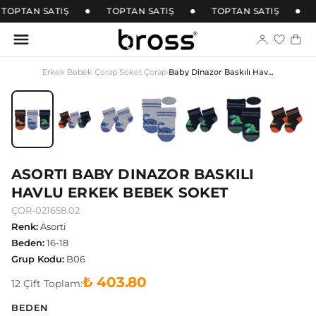
TOPTAN SATIŞ
TOPTAN SATIŞ
TOPTAN SATIŞ
Erkek Bebek Çorap
›
Soket Çorap
›
Baby Dinazor Baskılı Havlu Erkek Bebek soket
ASORTI BABY DINAZOR BASKILI
HAVLU ERKEK BEBEK SOKET
ÇOR-021658.02
Renk
:
Asorti
Beden
:
16-18
Grup Kodu
:
B06
₺ 403.80
12
Çift
Toplam:
BEDEN