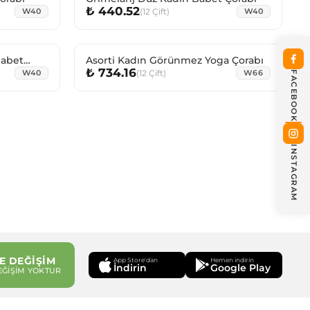
₺ 440.52
(
12
Çift
)
W40
W40
Babet
Asorti Kadın Görünmez Yoga Çorabı
₺ 734.16
(
12
Çift
)
W40
W66
FACEBOOK
INSTAGRAM
E DEĞİŞİM
App Store'dan
Hemen indirin
İndirin
Google Play
EĞİŞİM YOKTUR