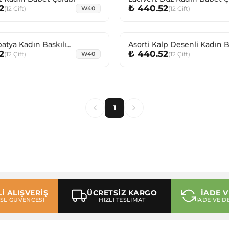
2
₺ 440.52
(
12
Çift
)
(
12
Çift
)
W40
patya Kadın Baskılı
Asorti Kalp Desenli Kadın 
2
₺ 440.52
 Çorabı
Çorabı
(
12
Çift
)
(
12
Çift
)
W40
1
İ ALIŞVERİŞ
ÜCRETSİZ KARGO
İADE V
 SSL GÜVENCESİ
HIZLI TESLİMAT
İADE VE D