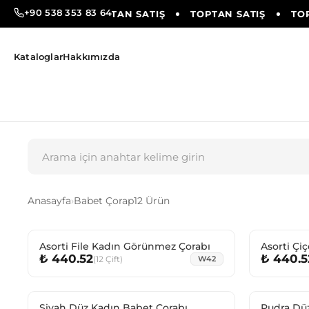
+90 538 353 83 64
PTAN SATIŞ
TOPTAN SATIŞ
TOPTAN SATIŞ
TOP
Kataloglar
Hakkımızda
Anasayfa
›
Babet Çorap
12 Ürün
Asorti File Kadın Görünmez Çorabı
Asorti Çi
₺ 440.52
₺ 440.5
Çorabı
(
12
Çift
)
W42
Siyah Düz Kadın Babet Çorabı
Pudra Dü