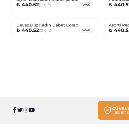
₺ 440.52
₺ 440.5
(
12
Çift
)
W40
Beyaz Düz Kadın Babet Çorabı
Asorti Pa
₺ 440.52
₺ 440.5
Görünmez
(
12
Çift
)
W40
GÜVENL
256 BİT