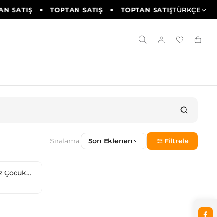
N SATIŞ
TOPTAN SATIŞ
TOPTAN SATIŞ
TÜRKÇE
TOPTAN
Sıralama:
Son Eklenen
Filtrele
ız Çocuk