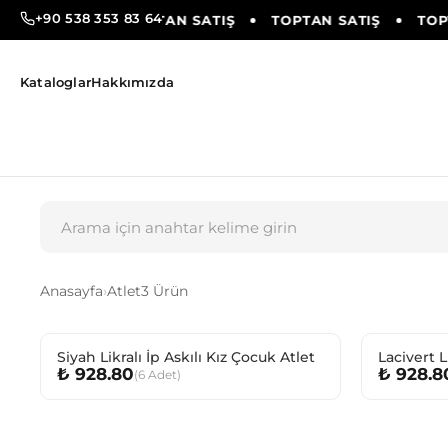
+90 538 353 83 64
PTAN SATIŞ
TOPTAN SATIŞ
TOPTAN SATIŞ
TOPT
Kataloglar
Hakkımızda
Anasayfa
›
Atlet
3 Ürün
Siyah Likralı İp Askılı Kız Çocuk Atlet
Lacivert L
₺ 928.80
₺ 928.8
(
6
Adet
)
Atlet