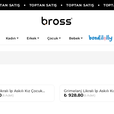
AN SATIŞ
TOPTAN SATIŞ
TOPTAN SATIŞ
TOPTA
Kadın
Erkek
Çocuk
Bebek
ikralı İp Askılı Kız Çocuk
Grimelanj Likralı İp Askılı K
0
₺ 928.80
(
6
Adet
)
(
6
Adet
)
Atlet