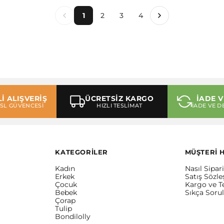
1
2
3
4
İ ALIŞVERİŞ
ÜCRETSİZ KARGO
İADE V
 SSL GÜVENCESİ
HIZLI TESLİMAT
İADE VE D
KATEGORİLER
MÜŞTERİ 
Kadın
Nasıl Sipari
Erkek
Satış Sözl
Çocuk
Kargo ve T
Bebek
Sıkça Soru
Çorap
Tulip
Bondilolly