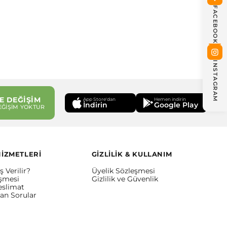
FACEBOOK
INSTAGRAM
E DEĞİŞİM
App Store'dan
Hemen indirin
İndirin
Google Play
EĞİŞİM YOKTUR
HİZMETLERİ
GİZLİLİK & KULLANIM
ş Verilir?
Üyelik Sözleşmesi
eşmesi
Gizlilik ve Güvenlik
eslimat
lan Sorular