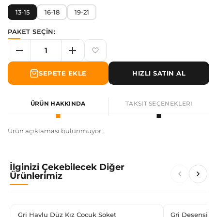
13-15
16-18
19-21
PAKET SEÇİN:
SEPETE EKLE
HIZLI SATIN AL
ÜRÜN HAKKINDA
TAKSIT SEÇENEKLERI
Ürün açıklaması bulunmuyor.
İlginizi Çekebilecek Diğer
Ürünlerimiz
Gri Havlu Düz Kız Çocuk Soket
Gri Desensiz 