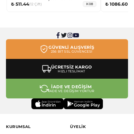
₺ 511.44
₺ 1086.60
(
12
Çift
)
(
12
K08
GÜVENLİ ALIŞVERİŞ
256 BİT SSL GÜVENCESİ
ÜCRETSİZ KARGO
HIZLI TESLİMAT
İADE VE DEĞİŞİM
İADE VE DEĞİŞİM YOKTUR
App Store'dan
Hemen indirin
İndirin
Google Play
KURUMSAL
ÜYELİK