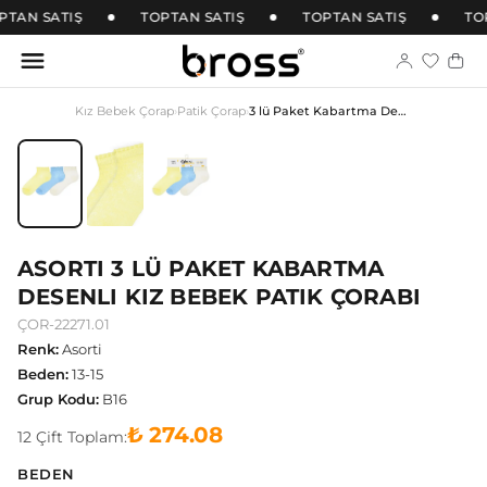
PTAN SATIŞ
TOPTAN SATIŞ
TOPTAN SATIŞ
TOP
Kız Bebek Çorap
›
Patik Çorap
›
3 lü Paket Kabartma Desenli Kız Bebek Patik Çorabı
ASORTI 3 LÜ PAKET KABARTMA
DESENLI KIZ BEBEK PATIK ÇORABI
ÇOR-22271.01
Renk
:
Asorti
Beden
:
13-15
Grup Kodu
:
B16
₺ 274.08
12
Çift
Toplam:
BEDEN