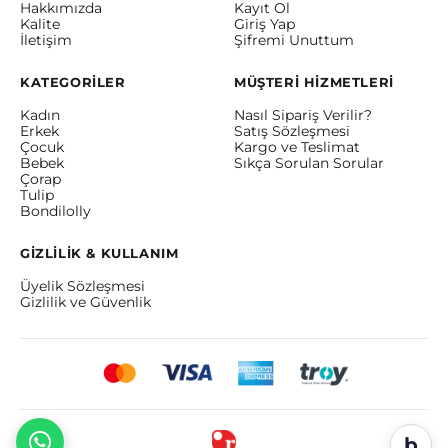
Hakkımızda
Kayıt Ol
Kalite
Giriş Yap
İletişim
Şifremi Unuttum
KATEGORİLER
MÜŞTERİ HİZMETLERİ
Kadın
Nasıl Sipariş Verilir?
Erkek
Satış Sözleşmesi
Çocuk
Kargo ve Teslimat
Bebek
Sıkça Sorulan Sorular
Çorap
Tulip
Bondilolly
GİZLİLİK & KULLANIM
Üyelik Sözleşmesi
Gizlilik ve Güvenlik
b