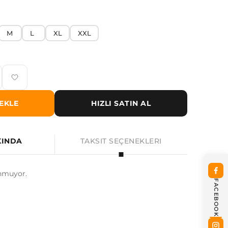
M
L
XL
XXL
EKLE
HIZLI SATIN AL
KINDA
TAKSIT SEÇENEKLERI
nmuyor.
FACEBOOK