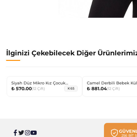
İlginizi Çekebilecek Diğer Ürünlerimi
Siyah Düz Mikro Kız Çocuk
Camel Derbili Bebek Kül
₺ 570.00
₺ 881.04
Külotlu Çorap
(
12
Çift
)
(
12
Çift
)
K65
GÜVENL
256 BİT