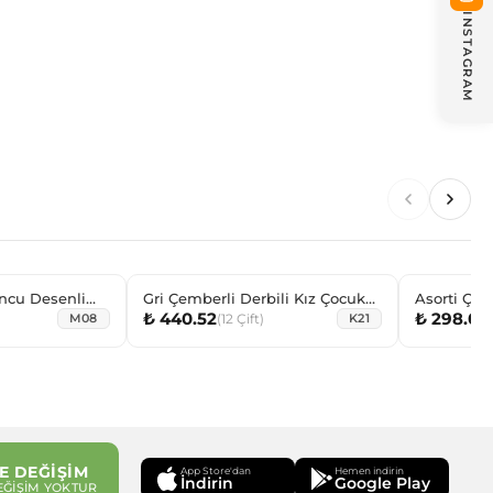
INSTAGRAM
oncu Desenli
Gri Çemberli Derbili Kız Çocuk
Asorti Çiç
₺ 440.52
₺ 298.08
abı
Dizaltı Çorabı
Sneaker Ç
(
12
Çift
)
M08
K21
E DEĞİŞİM
App Store'dan
Hemen indirin
İndirin
Google Play
EĞİŞİM YOKTUR