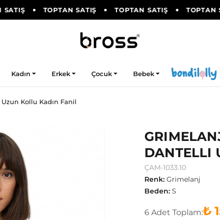
ATIŞ
TOPTAN SATIŞ
TOPTAN SATIŞ
TOPTAN SA
Kadın
Erkek
Çocuk
Bebek
 Uzun Kollu Kadın Fanil
GRIMELANJ
DANTELLI 
ÇAM-1033.10
Renk
:
Grimelanj
Beden
:
S
₺ 
6
Adet
Toplam: